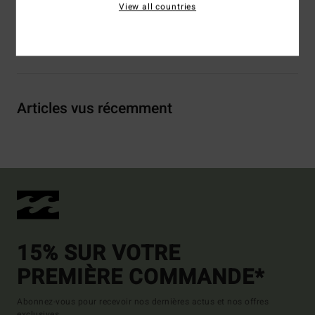
Details & caractéristiques
View all countries
Livraison & Retours
Articles vus récemment
15% SUR VOTRE
PREMIÈRE COMMANDE*
Abonnez-vous pour recevoir nos dernières actus et nos offres
exclusives.