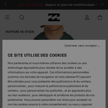
Passer
 membres
Se connecter / s'inscrire
JEU CONCOURS
Gagnez la planche emblématique d'Andy I
à
l'information
sur
le
produit
RUPTURE DE STOCK
Continuer sans accepter
CE SITE UTILISE DES COOKIES
Nos partenaires et nous-mêmes utilisons des cookies ou une
technologie équivalente pour stocker et/ou accéder à des
informations sur votre appareil. Ces informations personnelles
(comme vos données de navigation et votre adresse IP) peuvent
être utilisées pour vous présenter des publications et du contenu
personnalisés ; pour mesurer la performance publicitaire et du
contenu ; pour personnaliser les publicités ; et en apprendre plus
sur leur audience ; pour développer et améliorer les produits de nos
partenaires. Vous pouvez paramétrer vos choix pour accepter ou
non les cookies soumis à votre consentement, ou vous y opposer