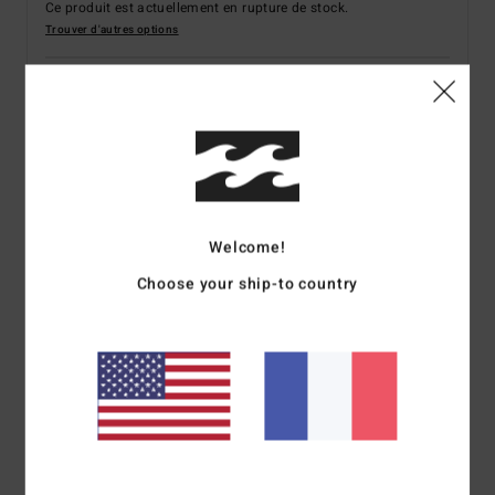
Ce produit est actuellement en rupture de stock.
Trouver d'autres options
Voir la disponibilité en magasin
Sélectionnez une taille
Description
Welcome!
Tout droit sorti de la collection Adventure Division, ce
Choose your ship-to country
sweat à capuche s'invite dans le dressing de tout homme
moderne qui prend soin de notre planète. Conçu en
polyester stretch recyclé et coton biologique, ce sweat à
capuche intègre une matière molletonnée douce et des
imprimés sérigraphiés Billabong sur la poitrine et dans le
dos.