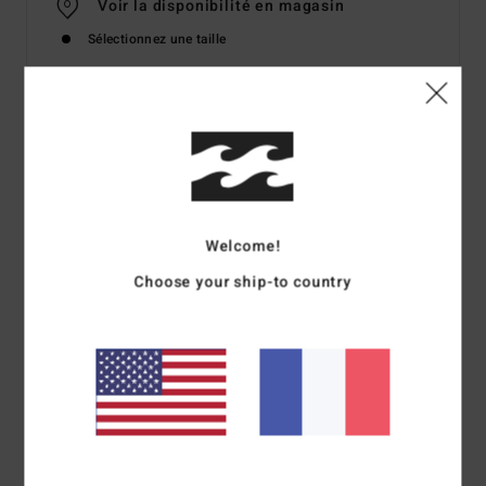
Voir la disponibilité en magasin
Sélectionnez une taille
Details & caractéristiques
T-Shirt à manches courtes Bleu Femme
Style
EBJZT00151
Code couleur
bfd0
Welcome!
Caractéristiques
Choose your ship-to country
Matière : jersey de coton
Coupe : coupe regular
Encolure :__ col rond
Imprimé à l'encre douce
Composition
[Matière principale] 100 % Coton