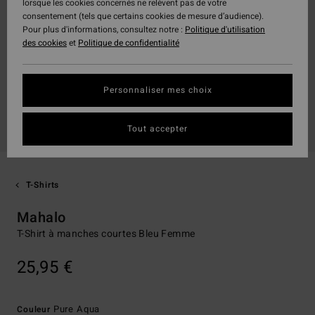
lorsque les cookies concernés ne relèvent pas de votre
consentement (tels que certains cookies de mesure d’audience).
Pour plus d'informations, consultez notre :
Politique d'utilisation
des cookies
et
Politique de confidentialité
Personnaliser mes choix
Tout accepter
T-Shirts
Mahalo
T-Shirt à manches courtes Bleu Femme
25,95 €
Pure Aqua
Couleur