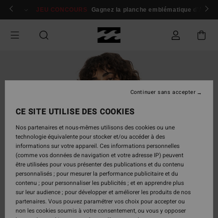
Passer
 membres
Se connecter / s'inscrire
JEU CONCOURS
Gagnez la planche emblématique d'Andy I
à
l'information
sur
le
produit
Continuer sans accepter
CE SITE UTILISE DES COOKIES
Nos partenaires et nous-mêmes utilisons des cookies ou une
technologie équivalente pour stocker et/ou accéder à des
informations sur votre appareil. Ces informations personnelles
(comme vos données de navigation et votre adresse IP) peuvent
être utilisées pour vous présenter des publications et du contenu
personnalisés ; pour mesurer la performance publicitaire et du
contenu ; pour personnaliser les publicités ; et en apprendre plus
sur leur audience ; pour développer et améliorer les produits de nos
partenaires. Vous pouvez paramétrer vos choix pour accepter ou
non les cookies soumis à votre consentement, ou vous y opposer