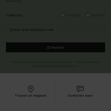
exclusives.
Collection
Homme
Femme
S'inscrire
(*) Offre valable en ligne pour les nouveaux inscrits - Conditions détaillées
disponibles dans l'email de bienvenue
Trouver un magasin
Contactez nous