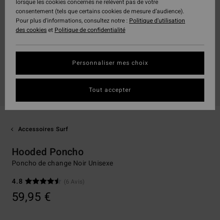
lorsque les cookies concernés ne relèvent pas de votre
consentement (tels que certains cookies de mesure d’audience).
Pour plus d'informations, consultez notre :
Politique d'utilisation
des cookies
et
Politique de confidentialité
Personnaliser mes choix
Tout accepter
Accessoires Surf
Hooded Poncho
Poncho de change Noir Unisexe
4.8
(6 Avis)
59,95 €