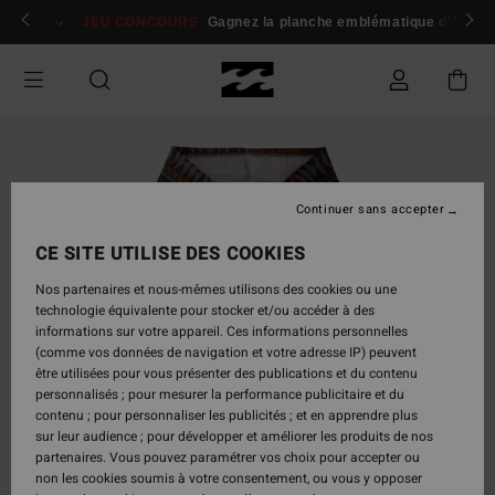
Passer
 membres
Se connecter / s'inscrire
JEU CONCOURS
Gagnez la planche emblématique d'Andy I
à
l'information
sur
le
produit
Continuer sans accepter
CE SITE UTILISE DES COOKIES
Nos partenaires et nous-mêmes utilisons des cookies ou une
technologie équivalente pour stocker et/ou accéder à des
informations sur votre appareil. Ces informations personnelles
(comme vos données de navigation et votre adresse IP) peuvent
être utilisées pour vous présenter des publications et du contenu
personnalisés ; pour mesurer la performance publicitaire et du
contenu ; pour personnaliser les publicités ; et en apprendre plus
sur leur audience ; pour développer et améliorer les produits de nos
partenaires. Vous pouvez paramétrer vos choix pour accepter ou
non les cookies soumis à votre consentement, ou vous y opposer