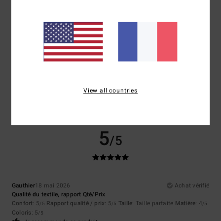
5
/5
Janine
20 mai 2026
Achat vérifié
X̌xx
Confort
: 5
Rapport qualité / prix
: 4
Taille
: Taille parfaite
Matière
: 5
View all countries
/5
/5
/5
Coloris
: 5
/5
Je recommande ce produit
5
/5
Gauthier
18 mai 2026
Achat vérifié
Qualité du textile, rapport Qté/Prix
Confort
: 5
Rapport qualité / prix
: 5
Taille
: Taille parfaite
Matière
: 4
/5
/5
/5
Coloris
: 5
/5