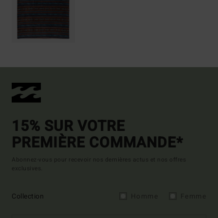
15% SUR VOTRE
PREMIÈRE COMMANDE*
Abonnez-vous pour recevoir nos dernières actus et nos offres
exclusives.
Collection
Homme
Femme