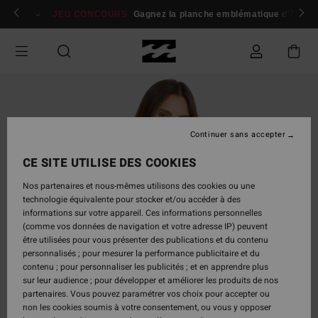
Passer
 membres
Se connecter / s'inscrire
JEU CONCOURS
Gagnez la planche emblématique d'Andy I
à
l'information
sur
le
produit
Continuer sans accepter
CE SITE UTILISE DES COOKIES
Nos partenaires et nous-mêmes utilisons des cookies ou une
technologie équivalente pour stocker et/ou accéder à des
informations sur votre appareil. Ces informations personnelles
(comme vos données de navigation et votre adresse IP) peuvent
être utilisées pour vous présenter des publications et du contenu
personnalisés ; pour mesurer la performance publicitaire et du
contenu ; pour personnaliser les publicités ; et en apprendre plus
sur leur audience ; pour développer et améliorer les produits de nos
partenaires. Vous pouvez paramétrer vos choix pour accepter ou
non les cookies soumis à votre consentement, ou vous y opposer