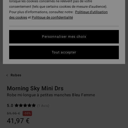
lorsque les cookies concernés ne relèvent pas de votre
consentement (tels que certains cookies de mesure d’audience).
Pour plus d'informations, consultez notre :
Politique d'utilisation
des cookies
et
Politique de confidentialité
Personnaliser mes choix
Tout accepter
Robes
Morning Sky Mini Drs
Robe mi-longue à petites manches Bleu Femme
5.0
(1 Avis)
59,95 €
30%
41,97 €