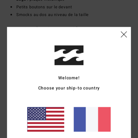
Petits boutons sur le devant
Smocks au dos au niveau de la taille
Composition
[Matière principale] 100% Viscose
Traçabilité du produit (Loi Agec)
Livraison & Retours
Welcome!
Avis clients
Choose your ship-to country
Note moyenne
5.0
/5