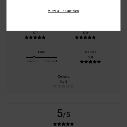
basé sur
1 avis vérifiés
depuis février 2026
View all countries
100% de nos clients recommandent ce produit
Confort
Rapport qualité / prix
5.0
5.0
Taille
Matière
5.0
Trop petit
Trop grand
Coloris
NaN
5
/5