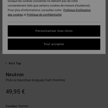
lorsque les cookies concernés ne relèvent pas de votre
consentement (tels que certains cookies de mesure d’audience).
Pour plus d'informations, consultez notre :
Politique d'utilisation
des cookies
et
Politique de confidentialité
Personnaliser mes choix
Tout accepter
Knit Top
Neutron
Polo à manches longues Vert Homme
49,95 €
Hunter
Couleur