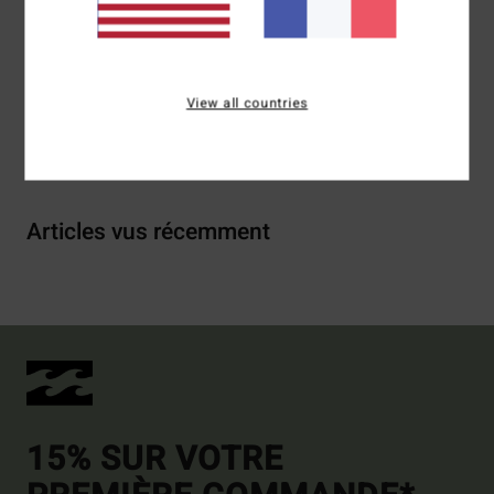
polyester
Traçabilité du produit (Loi Agec)
View all countries
Livraison & Retours
Articles vus récemment
15% SUR VOTRE