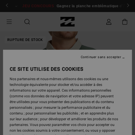
Passer
 membres
Se connecter / s'inscrire
JEU CONCOURS
Gagnez la planche emblématique d'Andy I
à
l'information
sur
le
produit
RUPTURE DE STOCK
Continuer sans accepter
CE SITE UTILISE DES COOKIES
Nos partenaires et nous-mêmes utilisons des cookies ou une
technologie équivalente pour stocker et/ou accéder à des
informations sur votre appareil. Ces informations personnelles
(comme vos données de navigation et votre adresse IP) peuvent
être utilisées pour vous présenter des publications et du contenu
personnalisés ; pour mesurer la performance publicitaire et du
contenu ; pour personnaliser les publicités ; et en apprendre plus
sur leur audience ; pour développer et améliorer les produits de nos
partenaires. Vous pouvez paramétrer vos choix pour accepter ou
non les cookies soumis à votre consentement, ou vous y opposer