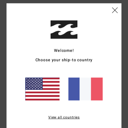
Details & caractéristiques
T-shirt manches courtes sérigraphié Vert homme
Style
24A352519
Code couleur
pne
Welcome!
Caractéristiques
Choose your ship-to country
100% coton ring spun
Jersey semi-épais 180 G 24/1
Composition
100 % Coton
Traçabilité du produit (Loi Agec)
View all countries
Livraison & Retours