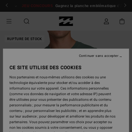
Passer
 membres
Se connecter / s'inscrire
JEU CONCOURS
Gagnez la planche emblématique d'Andy I
à
l'information
sur
le
produit
RUPTURE DE STOCK
Continuer sans accepter
CE SITE UTILISE DES COOKIES
Nos partenaires et nous-mêmes utilisons des cookies ou une
technologie équivalente pour stocker et/ou accéder à des
informations sur votre appareil. Ces informations personnelles
(comme vos données de navigation et votre adresse IP) peuvent
être utilisées pour vous présenter des publications et du contenu
personnalisés ; pour mesurer la performance publicitaire et du
contenu ; pour personnaliser les publicités ; et en apprendre plus
sur leur audience ; pour développer et améliorer les produits de nos
partenaires. Vous pouvez paramétrer vos choix pour accepter ou
non les cookies soumis à votre consentement, ou vous y opposer