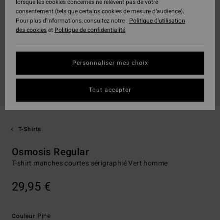
lorsque les cookies concernés ne relèvent pas de votre
consentement (tels que certains cookies de mesure d’audience).
Pour plus d'informations, consultez notre :
Politique d'utilisation
des cookies
et
Politique de confidentialité
Personnaliser mes choix
Tout accepter
T-Shirts
Osmosis Regular
T-shirt manches courtes sérigraphié Vert homme
29,95 €
Pine
Couleur