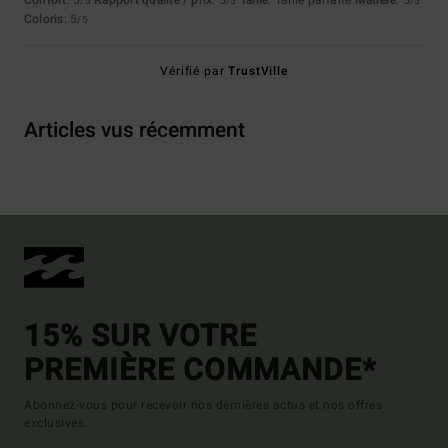
Confort
: 5
Rapport qualité / prix
: 5
Taille
: Taille parfaite
Matière
: 5
/5
/5
/5
Coloris
: 5
/5
Vérifié par
TrustVille
Articles vus récemment
15% SUR VOTRE
PREMIÈRE COMMANDE*
Abonnez-vous pour recevoir nos dernières actus et nos offres
exclusives.