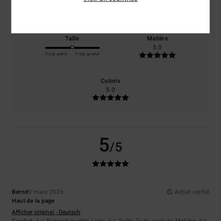
5.0
5.0
Taille
Matière
5.0
Trop petit
Trop grand
Coloris
5.0
5
/5
Bernd
9 mars 2026
Achat vérifié
Haut de la page
Afficher original - Deutsch