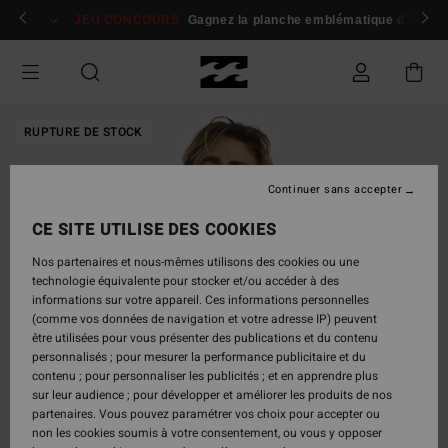
Passer
 membres
Se connecter / s'inscrire
JEU CONCOURS
Gagnez la planche emblématique d'Andy I
à
l'information
sur
le
produit
RUPTURE DE STOCK
Continuer sans accepter
CE SITE UTILISE DES COOKIES
Nos partenaires et nous-mêmes utilisons des cookies ou une
technologie équivalente pour stocker et/ou accéder à des
informations sur votre appareil. Ces informations personnelles
(comme vos données de navigation et votre adresse IP) peuvent
être utilisées pour vous présenter des publications et du contenu
personnalisés ; pour mesurer la performance publicitaire et du
contenu ; pour personnaliser les publicités ; et en apprendre plus
sur leur audience ; pour développer et améliorer les produits de nos
partenaires. Vous pouvez paramétrer vos choix pour accepter ou
non les cookies soumis à votre consentement, ou vous y opposer