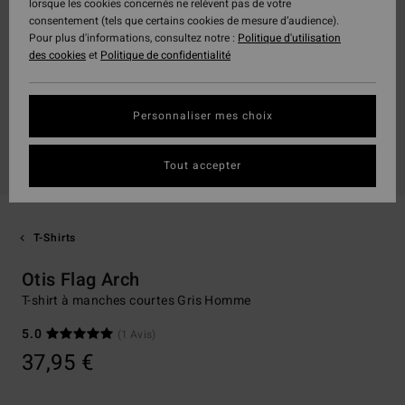
lorsque les cookies concernés ne relèvent pas de votre
consentement (tels que certains cookies de mesure d’audience).
Pour plus d'informations, consultez notre :
Politique d'utilisation
des cookies
et
Politique de confidentialité
Personnaliser mes choix
Tout accepter
T-Shirts
Otis Flag Arch
T-shirt à manches courtes Gris Homme
5.0
(1 Avis)
37,95 €