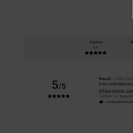
Confort
R
5.0
Raquel
21 juillet 202
5
/5
Il est confortable et j
Afficher original - Ca
Confort
: 5
Rapport 
/5
Je recommande 