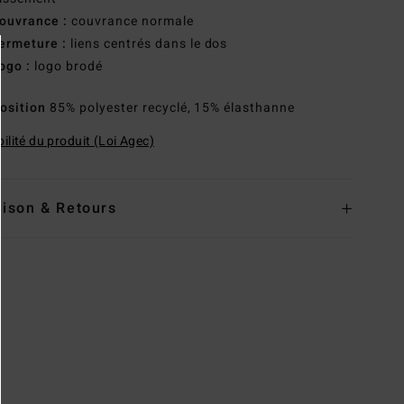
ouvrance :
couvrance normale
ermeture :
liens centrés dans le dos
ogo :
logo brodé
osition
85% polyester recyclé, 15% élasthanne
ilité du produit (Loi Agec)
aison & Retours