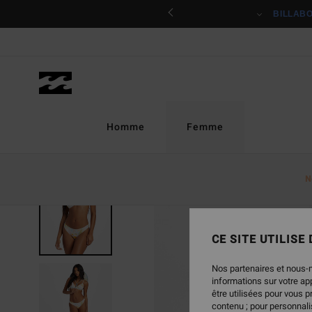
Passer
ciper
BILLAB
à
l'information
sur
le
produit
Homme
Femme
N
CE SITE UTILISE
Nos partenaires et nous-
informations sur votre a
être utilisées pour vous 
contenu ; pour personnalis