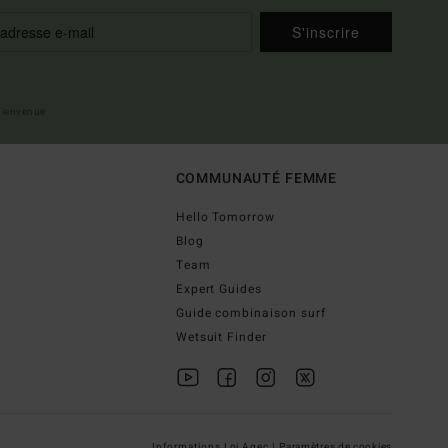
S'inscrire
 bienvenue
COMMUNAUTÉ FEMME
Hello Tomorrow
Blog
Team
Expert Guides
Guide combinaison surf
Wetsuit Finder
Informations Loi Agec |
Paramètres de cookies