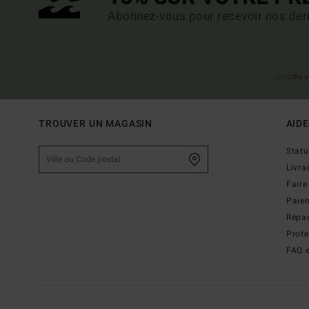
Abonnez-vous pour recevoir nos dern
(*) Offre
TROUVER UN MAGASIN
AIDE
Stat
Livra
Faire
Paie
Répar
Prot
FAQ e