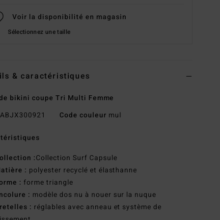
Voir la disponibilité en magasin
Sélectionnez une taille
ils & caractéristiques
de bikini coupe Tri Multi Femme
ABJX300921
Code couleur
mul
téristiques
ollection :
Collection Surf Capsule
atière :
polyester recyclé et élasthanne
orme :
forme triangle
ncolure :
modèle dos nu à nouer sur la nuque
retelles :
réglables avec anneau et système de
lissement