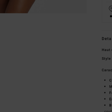
Deta
Haut 
Style
Carac
C
M
F
E
B
cou