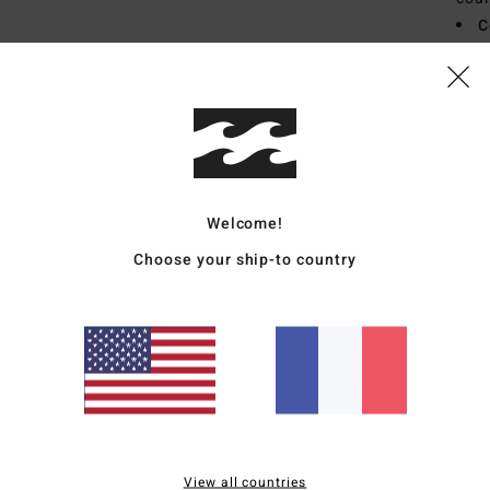
C
F
L
Comp
Traçab
Welcome!
Livr
Choose your ship-to country
Note moyenne
5.0
View all countries