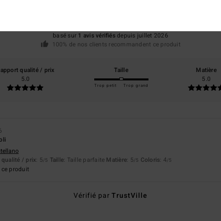
/5
basé sur
1 avis vérifiés
depuis juillet 2026
100% de nos clients recommandent ce produit
apport qualité / prix
Taille
Matière
5.0
5.0
Trop petit
Trop grand
6
oli
stellano
qualité / prix
: 5
Taille
: Taille parfaite
Matière
: 5
Coloris
: 4
/5
/5
/5
ce produit
Vérifié par
TrustVille