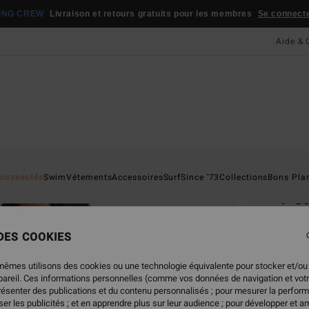
ONG CREW
Livraison et retours gratuits pour les membres
Se connecter
Aide & 
Page D'a
ouveautés
Swim
Vêtements
Accessoires
Surf
Since '73
Collections
Bons Pla
Pea
Haut 
 DES COOKIES
5.0
ECO-B
mêmes utilisons des cookies ou une technologie équivalente pour stocker et/ou
ppareil. Ces informations personnelles (comme vos données de navigation et vot
49,95
présenter des publications et du contenu personnalisés ; pour mesurer la perform
24,
er les publicités ; et en apprendre plus sur leur audience ; pour développer et am