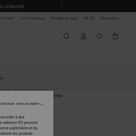
 / s'inscrire
Contact
Carte Cadeau
Billabong App
FR (€)
Magasins
ccueil
Femme
Swim
Hauts De Bikini
ns
ceful Palms
de bikini coupe Tri Multi Femme
Continuer sans accepter
(1 Avis)
ONUS
 accéder à des
re adresse IP) peuvent
 €
50%
ance publicitaire et du
98 €
éliorer les produits