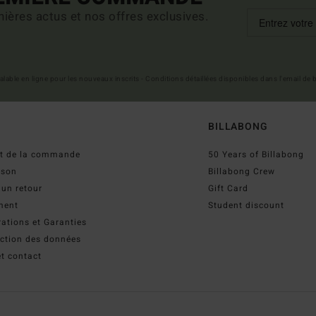
ières actus et nos offres exclusives.
 valable en ligne pour les nouveaux inscrits - Conditions détaillées disponibles dans l'email de
BILLABONG
ut de la commande
50 Years of Billabong
ison
Billabong Crew
 un retour
Gift Card
ment
Student discount
ations et Garanties
ection des données
t contact