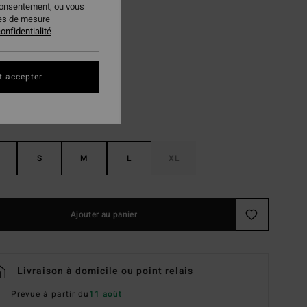
consentement, ou vous
PLANS
ies de mesure
onfidentialité
Multi
ur
t accepter
S
M
L
XL
Ajouter au panier
Livraison à domicile ou point relais
Prévue à partir du
11 août