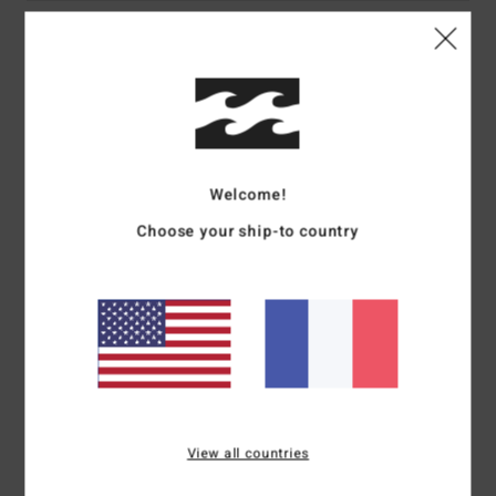
5
/5
Agustín
12 février 2026
Achat vérifié
C'est exactement comme sur la photo et dans la description
Afficher original - Castellano
Welcome!
Confort
: 5
Rapport qualité / prix
: 4
Taille
: Taille parfaite
Matière
: 5
/5
/5
/5
Choose your ship-to country
Coloris
: 5
/5
Je recommande ce produit
1
/5
Güle
27 janvier 2026
Achat vérifié
Parce que je ne suis pas satisfait . Mauvaise qualité
View all countries
Afficher original - Deutsch
Confort
: 1
Rapport qualité / prix
: 1
Taille
: Taille parfaite
Matière
: 1
/5
/5
/5