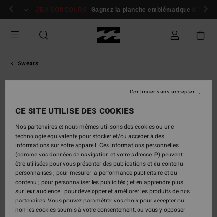
Passer
 membres
Se connecter / s'inscrire
JEU CONCOURS
Gagnez la planche emblématique d'Andy I
à
l'information
sur
le
produit
Sweats
Continuer sans accepter
RUPTURE DE STOCK
CE SITE UTILISE DES COOKIES
Nos partenaires et nous-mêmes utilisons des cookies ou une
technologie équivalente pour stocker et/ou accéder à des
informations sur votre appareil. Ces informations personnelles
(comme vos données de navigation et votre adresse IP) peuvent
être utilisées pour vous présenter des publications et du contenu
personnalisés ; pour mesurer la performance publicitaire et du
contenu ; pour personnaliser les publicités ; et en apprendre plus
sur leur audience ; pour développer et améliorer les produits de nos
partenaires. Vous pouvez paramétrer vos choix pour accepter ou
non les cookies soumis à votre consentement, ou vous y opposer