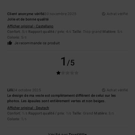
Client anonyme vérifié
30 novembre 2025
Achat vérifié
Jolie et de bonne qualité
Afficher original - Castellano
Confort
: 5
Rapport qualité / prix
: 4
Taille
: Trop grand
Matière
: 5
/5
/5
/5
Coloris
: 5
/5
Je recommande ce produit
1
/5
Lilli
24 octobre 2025
Achat vérifié
Le design de ma veste est complètement différent de celui sur les
photos. Les épaules sont entièrement vertes et non beiges.
Afficher original - Deutsch
Confort
: 1
Rapport qualité / prix
: 1
Taille
: Grand
Matière
: 3
/5
/5
/5
Coloris
: 1
/5
Vérifié par
TrustVille