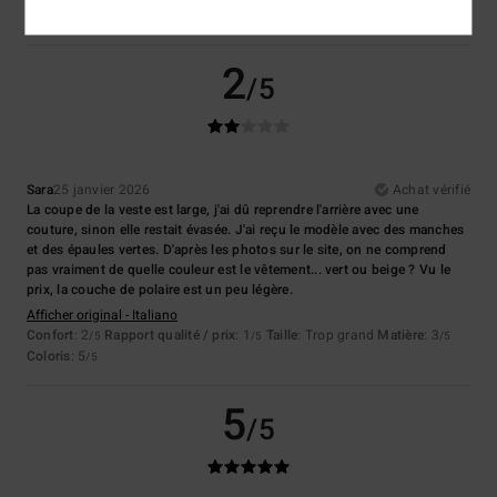
Coloris
: 1
/5
2
/5
Sara
25 janvier 2026
Achat vérifié
La coupe de la veste est large, j'ai dû reprendre l'arrière avec une
couture, sinon elle restait évasée. J'ai reçu le modèle avec des manches
et des épaules vertes. D'après les photos sur le site, on ne comprend
pas vraiment de quelle couleur est le vêtement... vert ou beige ? Vu le
prix, la couche de polaire est un peu légère.
Afficher original - Italiano
Confort
: 2
Rapport qualité / prix
: 1
Taille
: Trop grand
Matière
: 3
/5
/5
/5
Coloris
: 5
/5
5
/5