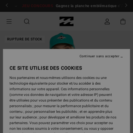
Passer
 membres
Se connecter / s'inscrire
JEU CONCOURS
Gagnez la planche emblématique d'Andy I
à
l'information
sur
le
produit
RUPTURE DE STOCK
Continuer sans accepter
CE SITE UTILISE DES COOKIES
Nos partenaires et nous-mêmes utilisons des cookies ou une
technologie équivalente pour stocker et/ou accéder à des
informations sur votre appareil. Ces informations personnelles
(comme vos données de navigation et votre adresse IP) peuvent
être utilisées pour vous présenter des publications et du contenu
personnalisés ; pour mesurer la performance publicitaire et du
contenu ; pour personnaliser les publicités ; et en apprendre plus
sur leur audience ; pour développer et améliorer les produits de nos
partenaires. Vous pouvez paramétrer vos choix pour accepter ou
non les cookies soumis à votre consentement, ou vous y opposer