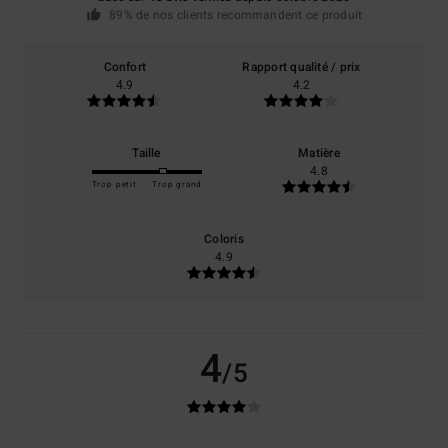
89% de nos clients recommandent ce produit
Confort
Rapport qualité / prix
4.9
4.2
Taille
Matière
4.8
Trop petit
Trop grand
Coloris
4.9
4
/5