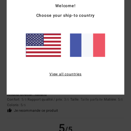
Welcome!
Client anonyme vérifié
22 janvier 2026
Achat vérifié
Choose your ship-to country
Veste très cool, oversize
Confort
: 5
Rapport qualité / prix
: 4
Taille
: Grand
Matière
: 5
/5
/5
/5
Coloris
: 4
/5
Je recommande ce produit
4
/5
View all countries
Client anonyme vérifié
21 janvier 2026
Achat vérifié
Très belle, je dois encore l'utiliser.
Afficher original - Italiano
Confort
: 5
Rapport qualité / prix
: 3
Taille
: Taille parfaite
Matière
: 5
/5
/5
/5
Coloris
: 5
/5
Je recommande ce produit
5
/5