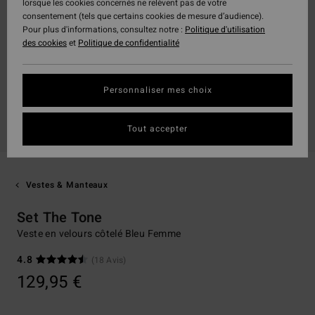
lorsque les cookies concernés ne relèvent pas de votre
consentement (tels que certains cookies de mesure d’audience).
Pour plus d'informations, consultez notre :
Politique d'utilisation
des cookies
et
Politique de confidentialité
Personnaliser mes choix
Tout accepter
Vestes & Manteaux
Set The Tone
Veste en velours côtelé Bleu Femme
4.8
(18 Avis)
129,95 €