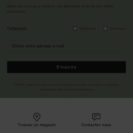
Abonnez-vous pour recevoir nos dernières actus et nos offres
exclusives.
Collection
Homme
Femme
S'inscrire
(*) Offre valable en ligne pour les nouveaux inscrits - Conditions détaillées
disponibles dans l'email de bienvenue
Trouver un magasin
Contactez nous