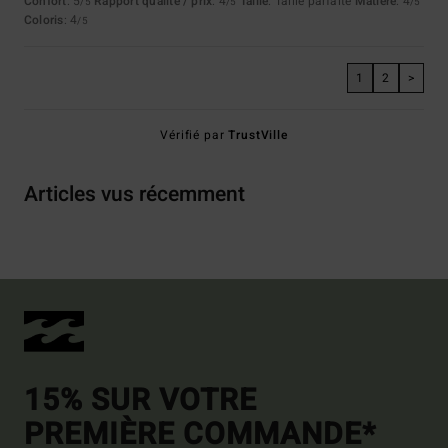
Confort
: 5
Rapport qualité / prix
: 4
Taille
: Taille parfaite
Matière
: 4
/5
/5
/5
Coloris
: 4
/5
1
2
>
Vérifié par
TrustVille
Articles vus récemment
15% SUR VOTRE
PREMIÈRE COMMANDE*