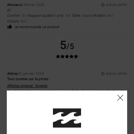
Alexiane
4 février 2026
Achat vérifié
///
Confort
: 5
Rapport qualité / prix
: 4
Taille
: Grand
Matière
: 4
/5
/5
/5
Coloris
: 5
/5
Je recommande ce produit
5
/5
Abbey
22 janvier 2026
Achat vérifié
Tout comme sur la photo
Afficher original - English
Confort
: 5
Rapport qualité / prix
: 5
Taille
: Taille parfaite
Matière
: 5
/5
/5
/5
Coloris
: 5
/5
Je recommande ce produit
5
/5