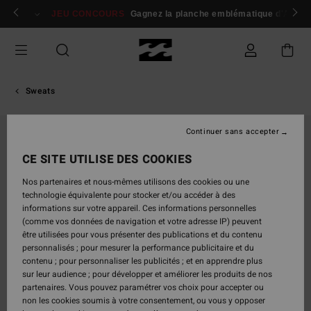
Passer
 membres
Se connecter / s'inscrire
JEU CONCOURS
Gagnez la planche emblématique d'Andy I
à
l'information
sur
le
produit
Sweats
Continuer sans accepter
RUPTURE DE STOCK
CE SITE UTILISE DES COOKIES
Nos partenaires et nous-mêmes utilisons des cookies ou une
technologie équivalente pour stocker et/ou accéder à des
informations sur votre appareil. Ces informations personnelles
(comme vos données de navigation et votre adresse IP) peuvent
être utilisées pour vous présenter des publications et du contenu
personnalisés ; pour mesurer la performance publicitaire et du
contenu ; pour personnaliser les publicités ; et en apprendre plus
sur leur audience ; pour développer et améliorer les produits de nos
partenaires. Vous pouvez paramétrer vos choix pour accepter ou
non les cookies soumis à votre consentement, ou vous y opposer