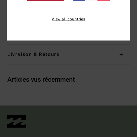
Composition
[Matière principale] 60% coton, 40%
View all countries
polyester
Traçabilité du produit (Loi Agec)
Livraison & Retours
Articles vus récemment