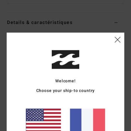
Details & caractéristiques
Sweat à capuche Vert Homme
Style
ABYSF00149
Code couleur
gtc0
Caractéristiques
Matière :
matière molletonnée unie en coton et polyester
[280 g/m²]
Welcome!
Délavage :
modèle délavé pour un effet doux
Choose your ship-to country
Encolure :
encolure à capuche
Manches :
manches longues
Poches :
Poches kangourou
Système de fermeture :
Modèle à enfiler
Logotage :
Sérigraphie sur la poitrine, les manches et
dans le dos