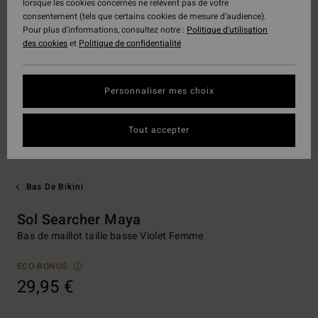
lorsque les cookies concernés ne relèvent pas de votre
consentement (tels que certains cookies de mesure d’audience).
Pour plus d'informations, consultez notre :
Politique d'utilisation
des cookies
et
Politique de confidentialité
Personnaliser mes choix
Tout accepter
Bas De Bikini
Sol Searcher Maya
Bas de maillot taille basse Violet Femme
ECO-BONUS
29,95 €