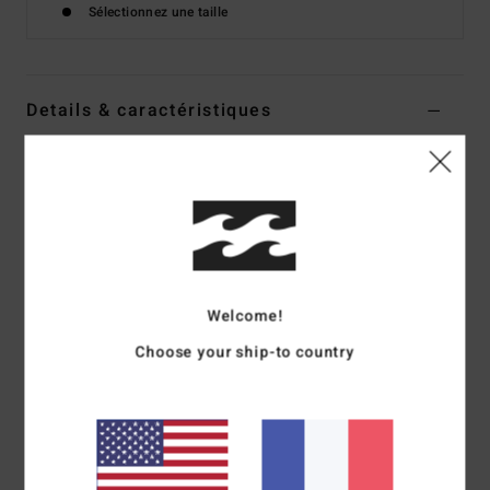
Sélectionnez une taille
Details & caractéristiques
Bas de maillot taille basse Violet Femme
Style
ABJX400138
Code couleur
pkk0
Caractéristiques
Collection : Sol Searcher
Welcome!
Matière : Matière douce et stretch avec 80% de nylon
recyclé et 20% d'élasthanne
Choose your ship-to country
Coupe : Coupe Maya
Taille : Taille basse
Taille: Le modèle peut se porter haut ou bas sur les
hanches
Couvrance : Couvrance légère au niveau des fesses