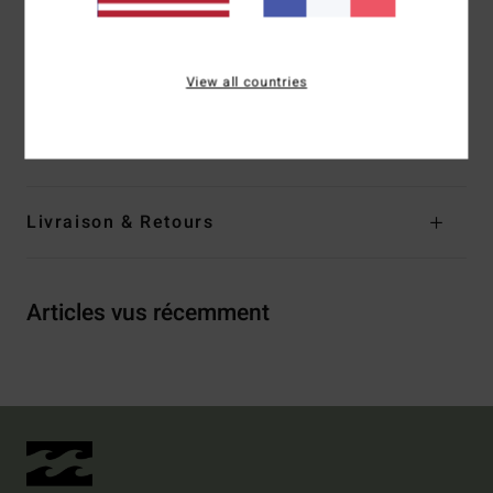
Système de fermeture :__ pas de système fermeture
Logotage : Logo brodé
View all countries
Composition
80% Nylon recyclé, 20% Élasthanne
Traçabilité du produit (Loi Agec)
Livraison & Retours
Articles vus récemment