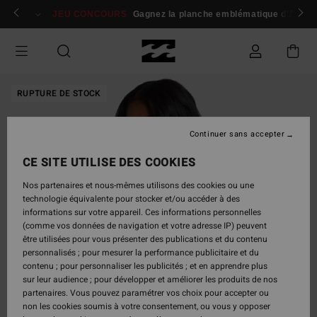
Passer
 membres
Se connecter / s'inscrire
JEU CONCOURS
Gagnez la planche emblématique d'Andy I
à
l'information
sur
le
produit
RUPTURE DE STOCK
Continuer sans accepter
CE SITE UTILISE DES COOKIES
Nos partenaires et nous-mêmes utilisons des cookies ou une
technologie équivalente pour stocker et/ou accéder à des
informations sur votre appareil. Ces informations personnelles
(comme vos données de navigation et votre adresse IP) peuvent
être utilisées pour vous présenter des publications et du contenu
personnalisés ; pour mesurer la performance publicitaire et du
contenu ; pour personnaliser les publicités ; et en apprendre plus
sur leur audience ; pour développer et améliorer les produits de nos
partenaires. Vous pouvez paramétrer vos choix pour accepter ou
non les cookies soumis à votre consentement, ou vous y opposer