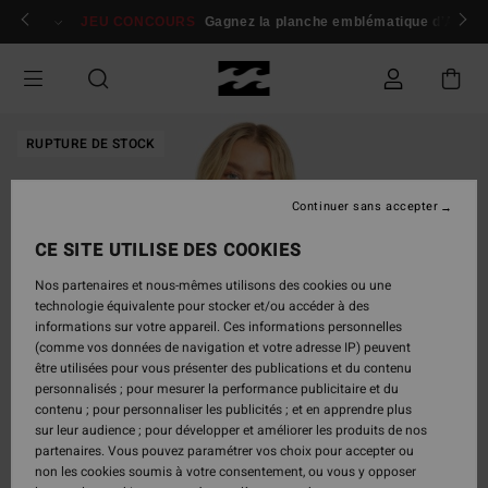
Passer
 membres
Se connecter / s'inscrire
JEU CONCOURS
Gagnez la planche emblématique d'Andy I
à
l'information
sur
le
produit
RUPTURE DE STOCK
Continuer sans accepter
CE SITE UTILISE DES COOKIES
Nos partenaires et nous-mêmes utilisons des cookies ou une
technologie équivalente pour stocker et/ou accéder à des
informations sur votre appareil. Ces informations personnelles
(comme vos données de navigation et votre adresse IP) peuvent
être utilisées pour vous présenter des publications et du contenu
personnalisés ; pour mesurer la performance publicitaire et du
contenu ; pour personnaliser les publicités ; et en apprendre plus
sur leur audience ; pour développer et améliorer les produits de nos
partenaires. Vous pouvez paramétrer vos choix pour accepter ou
non les cookies soumis à votre consentement, ou vous y opposer