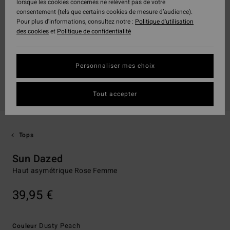
lorsque les cookies concernés ne relèvent pas de votre
consentement (tels que certains cookies de mesure d’audience).
Pour plus d'informations, consultez notre :
Politique d'utilisation
des cookies
et
Politique de confidentialité
Personnaliser mes choix
Tout accepter
Tops
Sun Dazed
Haut asymétrique Rose Femme
39,95 €
Dusty Peach
Couleur