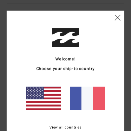
Details & caractéristiques
Haut asymétrique Rose Femme
Style
24B021511
Code couleur
mfn0
Welcome!
Caractéristiques
Choose your ship-to country
Collection :
collection Wave Haze
Matière :
mélange de coton et polyester
Encolure :
encolure asymétrique
Sangles :
Sangle fixe
Composition
75% polyester, 25% coton
Traçabilité du produit (Loi Agec)
View all countries