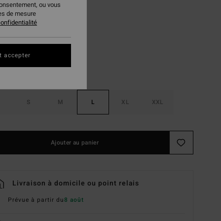
consentement, ou vous
ies de mesure
Sunburnt
ur
onfidentialité
t accepter
S
M
L
XL
XXL
Ajouter au panier
Livraison à domicile ou point relais
Prévue à partir du
8 août