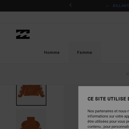
Passer
ciper
BILLAB
à
l'information
sur
le
produit
Homme
Femme
N
CE SITE UTILISE
Nos partenaires et nous-
informations sur votre a
être utilisées pour vous 
contenu ; pour personnalis