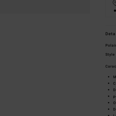
Deta
Polai
Style
Carac
M
C
D
p
O
D
L