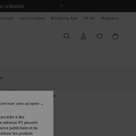
 / s'inscrire
Contact
Carte Cadeau
Billabong App
FR (€)
Magasins
ccueil
Femme
Vêtements
Sweats
ns
n Fun
re à demi-zip Marron Femme
Continuer sans accepter
(4 Avis)
 €
50%
 accéder à des
98 €
re adresse IP) peuvent
ance publicitaire et du
PLANS
éliorer les produits