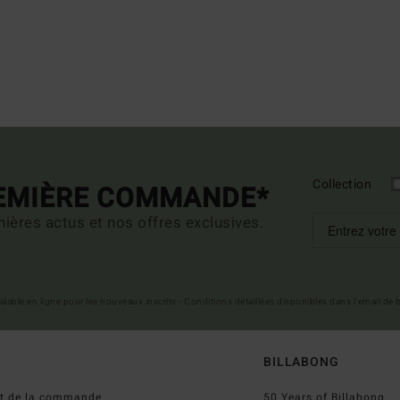
Collection
REMIÈRE COMMANDE*
ières actus et nos offres exclusives.
 valable en ligne pour les nouveaux inscrits - Conditions détaillées disponibles dans l'email de
BILLABONG
ut de la commande
50 Years of Billabong