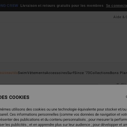
ONG CREW
Livraison et retours gratuits pour les membres
Se connecter
Aide & 
Page D'a
ouveautés
Swim
Vêtements
Accessoires
Surf
Since '73
Collections
Bons Pla
Su
Polai
 DES COOKIES
4.3
85,95
mêmes utilisons des cookies ou une technologie équivalente pour stocker et/ou
42,
ppareil. Ces informations personnelles (comme vos données de navigation et vot
présenter des publications et du contenu personnalisés ; pour mesurer la perform
BONS 
er les publicités ; et en apprendre plus sur leur audience ; pour développer et am