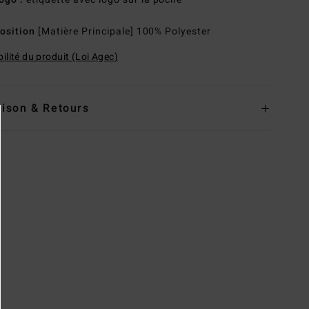
osition
[Matière Principale] 100% Polyester
ilité du produit (Loi Agec)
aison & Retours