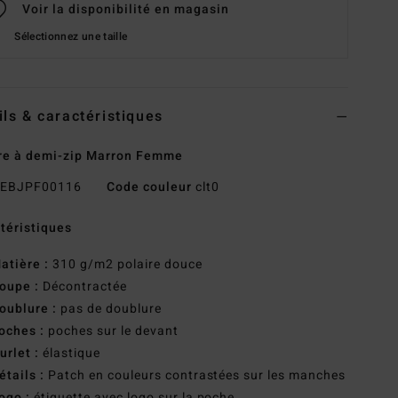
Voir la disponibilité en magasin
Sélectionnez une taille
ils & caractéristiques
re à demi-zip Marron Femme
EBJPF00116
Code couleur
clt0
téristiques
atière :
310 g/m2 polaire douce
oupe :
Décontractée
oublure :
pas de doublure
oches :
poches sur le devant
urlet :
élastique
étails :
Patch en couleurs contrastées sur les manches
ogo :
étiquette avec logo sur la poche