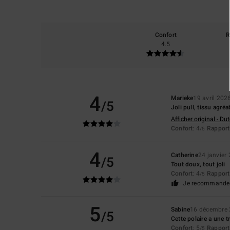
Confort
R
4.5
4
Marieke
19 avril 202
/5
Joli pull, tissu agré
Afficher original - Du
Confort
: 4
Rapport 
/5
4
Catherine
24 janvier
/5
Tout doux, tout joli
Confort
: 4
Rapport 
/5
Je recommande 
5
Sabine
16 décembre
/5
Cette polaire a une t
Confort
: 5
Rapport 
/5