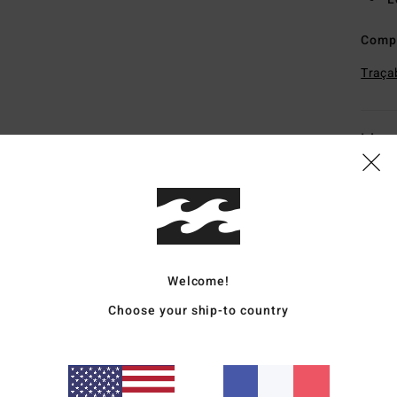
Comp
Traçab
Livr
Welcome!
Note moyenne
4.3
Choose your ship-to country
/5
basé sur
4 avis vérifiés
depuis décembre 2025