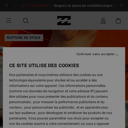
Passer
 membres
Se connecter / s'inscrire
JEU CONCOURS
Gagnez la planche emblématique d'Andy I
à
l'information
sur
le
produit
RUPTURE DE STOCK
Continuer sans accepter
CE SITE UTILISE DES COOKIES
Nos partenaires et nous-mêmes utilisons des cookies ou une
technologie équivalente pour stocker et/ou accéder à des
informations sur votre appareil. Ces informations personnelles
(comme vos données de navigation et votre adresse IP) peuvent
être utilisées pour vous présenter des publications et du contenu
personnalisés ; pour mesurer la performance publicitaire et du
contenu ; pour personnaliser les publicités ; et en apprendre plus
sur leur audience ; pour développer et améliorer les produits de nos
partenaires. Vous pouvez paramétrer vos choix pour accepter ou
non les cookies soumis à votre consentement, ou vous y opposer