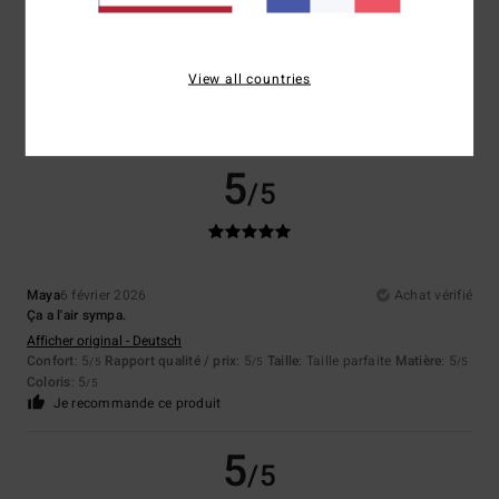
Coloris
5.0
View all countries
5
/5
Maya
6 février 2026
Achat vérifié
Ça a l'air sympa.
Afficher original - Deutsch
Confort
: 5
Rapport qualité / prix
: 5
Taille
: Taille parfaite
Matière
: 5
/5
/5
/5
Coloris
: 5
/5
Je recommande ce produit
5
/5