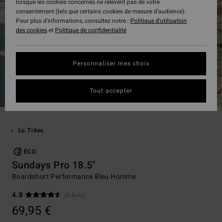
lorsque les cookies concernés ne relèvent pas de votre
consentement (tels que certains cookies de mesure d’audience).
Pour plus d'informations, consultez notre :
Politique d'utilisation
des cookies
et
Politique de confidentialité
Personnaliser mes choix
Tout accepter
Lo Tides
ÉCO
Sundays Pro 18.5"
Boardshort Performance Bleu Homme
4.8
(4 Avis)
69,95 €