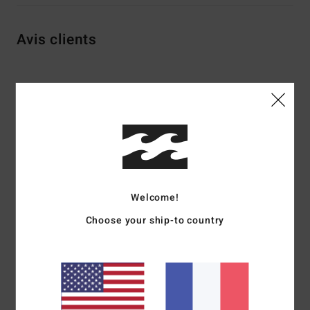
Avis clients
Note moyenne
4.8
/5
basé sur
4 avis vérifiés
depuis septembre 2025
75% de nos clients recommandent ce produit
Welcome!
Choose your ship-to country
Confort
Rapport qualité / prix
5.0
5.0
Taille
Matière
4.8
Trop petit
Trop grand