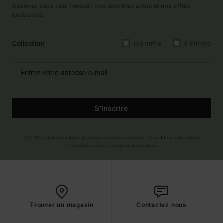
Abonnez-vous pour recevoir nos dernières actus et nos offres
exclusives.
Collection
Homme
Femme
S'inscrire
(*) Offre valable en ligne pour les nouveaux inscrits - Conditions détaillées
disponibles dans l'email de bienvenue
Trouver un magasin
Contactez nous