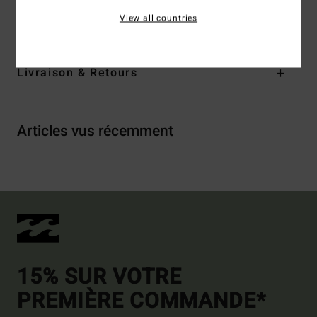
View all countries
Traçabilité du produit (Loi Agec)
Livraison & Retours
Articles vus récemment
15% SUR VOTRE
PREMIÈRE COMMANDE*