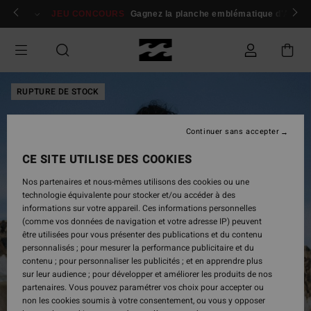
Passer
 membres
Se connecter / s'inscrire
JEU CONCOURS
Gagnez la planche emblématique d'Andy I
à
l'information
sur
le
produit
RUPTURE DE STOCK
Continuer sans accepter
CE SITE UTILISE DES COOKIES
Nos partenaires et nous-mêmes utilisons des cookies ou une
technologie équivalente pour stocker et/ou accéder à des
informations sur votre appareil. Ces informations personnelles
(comme vos données de navigation et votre adresse IP) peuvent
être utilisées pour vous présenter des publications et du contenu
personnalisés ; pour mesurer la performance publicitaire et du
contenu ; pour personnaliser les publicités ; et en apprendre plus
sur leur audience ; pour développer et améliorer les produits de nos
partenaires. Vous pouvez paramétrer vos choix pour accepter ou
non les cookies soumis à votre consentement, ou vous y opposer