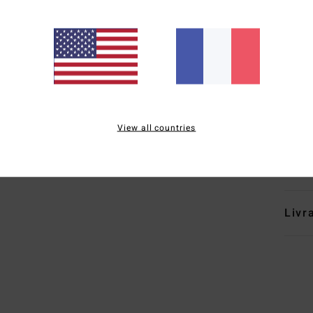
B
F
L
A
P
Comp
View all countries
élast
Traçab
Livr