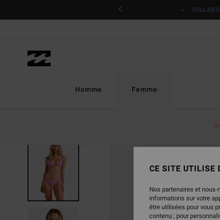
Passer
ciper
BILLAB
à
l'information
sur
le
produit
Homme
Femme
N
CE SITE UTILISE
Nos partenaires et nous-
informations sur votre a
être utilisées pour vous 
contenu ; pour personnalis