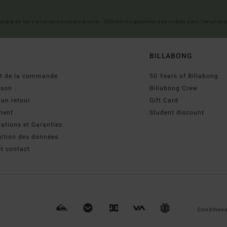
 valable en ligne pour les nouveaux inscrits - Conditions détaillées disponibles dans l'email de
BILLABONG
ut de la commande
50 Years of Billabong
ison
Billabong Crew
 un retour
Gift Card
ment
Student discount
ations et Garanties
ection des données
t contact
Conditions 