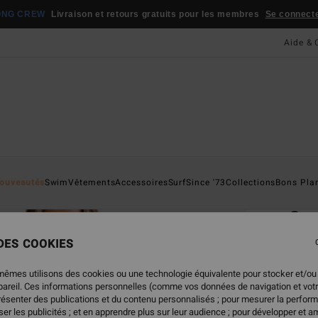
ONG CREW
Livraison et retours gratuits pour les membres
Se connecter
Aide & 
Page D'a
ouveautés
Swim
Vêtements
Accessoires
Surf
Since '73
Collections
Bons Pla
ÉC
Sun
Haut 
 DES COOKIES
ECO-B
mêmes utilisons des cookies ou une technologie équivalente pour stocker et/ou
ppareil. Ces informations personnelles (comme vos données de navigation et vot
45,95
présenter des publications et du contenu personnalisés ; pour mesurer la perform
22,
er les publicités ; et en apprendre plus sur leur audience ; pour développer et am