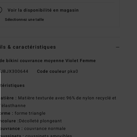
Voir la disponibilité en magasin
Sélectionnez une taille
ils & caractéristiques
de bikini couvrance moyenne Violet Femme
UBJX300644
Code couleur
pka0
téristiques
atière :
Matière texturée avec 96% de nylon recyclé et
'élasthanne
orme :
forme triangle
ncolure :
Décolleté plongeant
ouvrance :
couvrance normale
oussinets :
coussinets amovibles