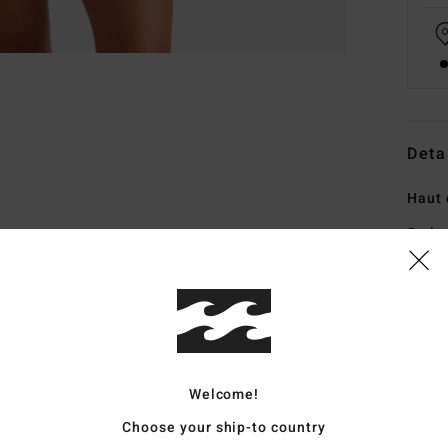
Deta
Haut 
Style
Carac
M
4% d
F
Welcome!
E
C
Choose your ship-to country
C