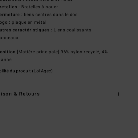
retelles :
Bretelles à nouer
ermeture :
liens centrés dans le dos
ogo :
plaque en métal
utres caractéristiques :
Liens coulissants
anneaux
osition
[Matière principale] 96% nylon recyclé, 4%
hanne
ilité du produit (Loi Agec)
aison & Retours