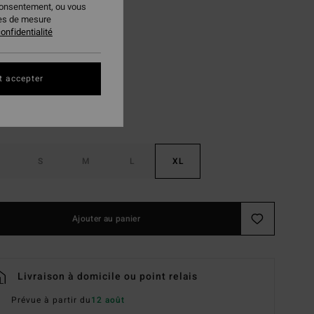
consentement, ou vous
PLANS
ies de mesure
onfidentialité
Dahlia 2
ur
t accepter
S
M
L
XL
Ajouter au panier
Livraison à domicile ou point relais
Prévue à partir du
12 août