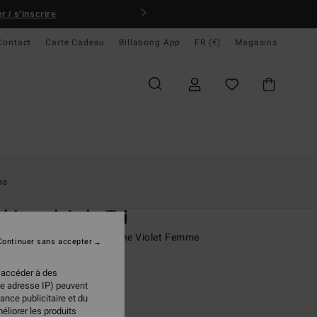
 / s'inscrire
Contact
Carte Cadeau
Billabong App
FR (€)
Magasins
ccueil
Femme
Swim
Hauts De Bikini
ns
O
kissed Ayla Tri
de bikini couvrance moyenne Violet Femme
Continuer sans accepter
ONUS
 accéder à des
re adresse IP) peuvent
 €
50%
ance publicitaire et du
98 €
éliorer les produits