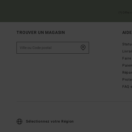
(*) Offre
TROUVER UN MAGASIN
AIDE
Stat
Livra
Faire
Paie
Répar
Prot
FAQ e
Sélectionnez votre Région