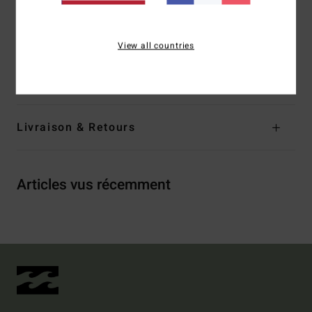
gauche du porteur.
Composition
83% Nylon Recyclé (Polyamide), 17%
View all countries
Élasthanne
Traçabilité du produit (Loi Agec)
Livraison & Retours
Articles vus récemment