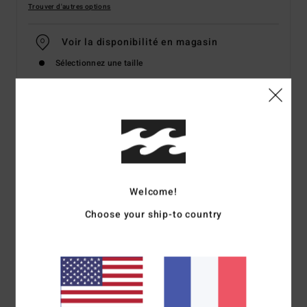
Trouver d'autres options
Voir la disponibilité en magasin
Sélectionnez une taille
Details & caractéristiques
Haut de bikini Bleu Femme
Style
24O173500
Code couleur
tbl
Welcome!
Caractéristiques
Choose your ship-to country
Couvrance maximale
Coussinets amovibles
Fermeture à glissière
Pièce métallique du logo sur la couture latérale arrière