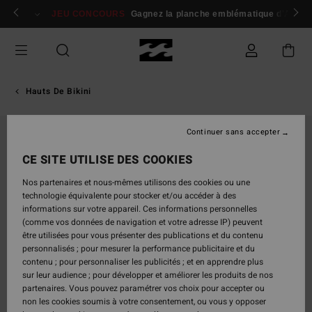
Passer
 membres
Se connecter / s'inscrire
JEU CONCOURS
Gagnez la planche emblématique d'Andy I
à
l'information
sur
le
produit
Hauts De Bikini
Continuer sans accepter
CE SITE UTILISE DES COOKIES
Nos partenaires et nous-mêmes utilisons des cookies ou une
technologie équivalente pour stocker et/ou accéder à des
informations sur votre appareil. Ces informations personnelles
(comme vos données de navigation et votre adresse IP) peuvent
être utilisées pour vous présenter des publications et du contenu
personnalisés ; pour mesurer la performance publicitaire et du
contenu ; pour personnaliser les publicités ; et en apprendre plus
sur leur audience ; pour développer et améliorer les produits de nos
partenaires. Vous pouvez paramétrer vos choix pour accepter ou
non les cookies soumis à votre consentement, ou vous y opposer