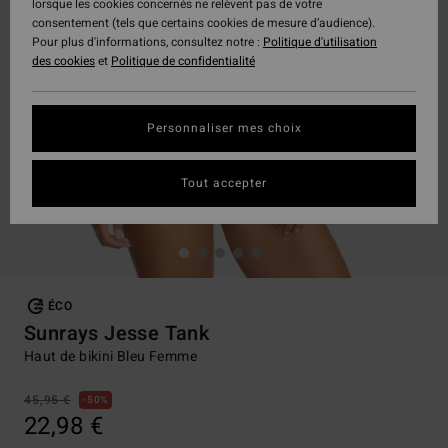
lorsque les cookies concernés ne relèvent pas de votre
consentement (tels que certains cookies de mesure d’audience).
Pour plus d'informations, consultez notre :
Politique d'utilisation
des cookies
et
Politique de confidentialité
Personnaliser mes choix
Tout accepter
ÉCO
Sunrays Jesse Tank
Haut de bikini Bleu Femme
45,95 €
50%
22,98 €