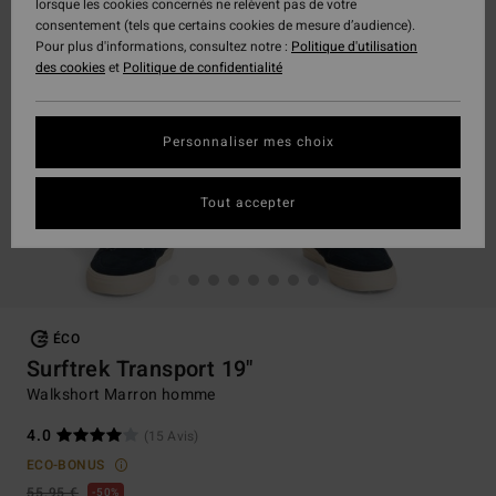
lorsque les cookies concernés ne relèvent pas de votre
consentement (tels que certains cookies de mesure d’audience).
Pour plus d'informations, consultez notre :
Politique d'utilisation
des cookies
et
Politique de confidentialité
Personnaliser mes choix
Tout accepter
ÉCO
Surftrek Transport 19"
Walkshort Marron homme
4.0
(15 Avis)
ECO-BONUS
55,95 €
50%