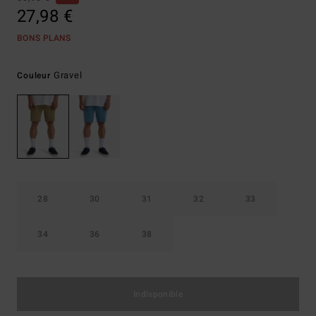
27,98 €
BONS PLANS
Gravel
Couleur
28
30
31
32
33
34
36
38
Indisponible