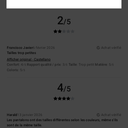
Rapport qualité / prix
: 3
Taille
: Trop petit
Matière
: 5
Coloris
: 5
/5
/5
/5
2
/5
Francisco Javier
6 février 2026
Achat vérifié
Tailles trop petites
Afficher original - Castellano
Confort
: 4
Rapport qualité / prix
: 3
Taille
: Trop petit
Matière
: 5
/5
/5
/5
Coloris
: 5
/5
4
/5
Harald
13 janvier 2026
Achat vérifié
Les pantalons ont des tailles différentes selon les couleurs, même s'ils
sont de la même taille.