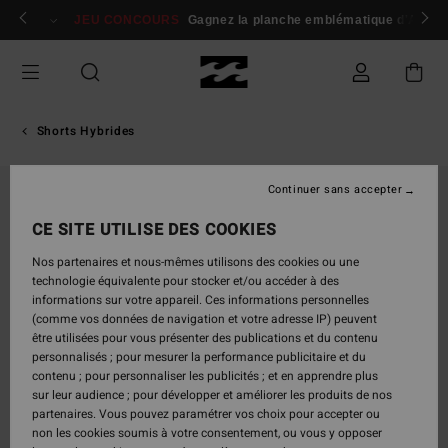
Passer
 membres
Se connecter / s'inscrire
JEU CONCOURS
Gagnez la planche emblématique d'Andy I
à
l'information
sur
le
produit
Shorts Hybrides
Continuer sans accepter
CE SITE UTILISE DES COOKIES
Nos partenaires et nous-mêmes utilisons des cookies ou une
technologie équivalente pour stocker et/ou accéder à des
informations sur votre appareil. Ces informations personnelles
(comme vos données de navigation et votre adresse IP) peuvent
être utilisées pour vous présenter des publications et du contenu
personnalisés ; pour mesurer la performance publicitaire et du
contenu ; pour personnaliser les publicités ; et en apprendre plus
sur leur audience ; pour développer et améliorer les produits de nos
partenaires. Vous pouvez paramétrer vos choix pour accepter ou
non les cookies soumis à votre consentement, ou vous y opposer