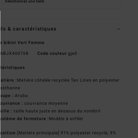
Sélectionnez une taille
ils & caractéristiques
e bikini Vert Femme
ABJX400768
Code couleur
gje0
téristiques
atière :
Matière côtelée recyclée Tan Lines en polyester
lasthanne
oupe :
Aruba
ouvrance :
couvrance moyenne
aille :
taille haute juste en dessous du nombril
ystème de fermeture :
Modèle à enfiler
osition
[Matière principale] 91% polyester recyclé, 9%