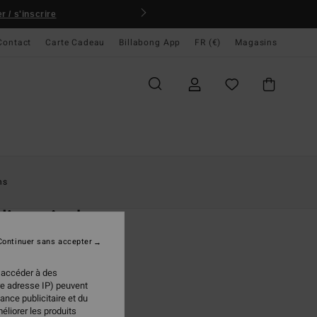
 / s'inscrire
Contact
Carte Cadeau
Billabong App
FR (€)
Magasins
ccueil
Femme
Swim
Bas De Bikini
ns
O
lines Aruba
e bikini Vert Femme
Continuer sans accepter
ONUS
 accéder à des
95 €
re adresse IP) peuvent
ance publicitaire et du
éliorer les produits