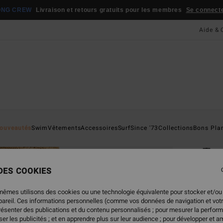
ONG CREW
Livraison et retours gratuits pour les membres
Se connecter
Aide & 
Page D'a
ouveautés
Swim
Vêtements
Accessoires
Surf
Since '73
Collections
Bons Pla
ÉC
Tan
Bas d
 DES COOKIES
ECO-B
mêmes utilisons des cookies ou une technologie équivalente pour stocker et/ou
45,
ppareil. Ces informations personnelles (comme vos données de navigation et vot
présenter des publications et du contenu personnalisés ; pour mesurer la perform
er les publicités ; et en apprendre plus sur leur audience ; pour développer et am