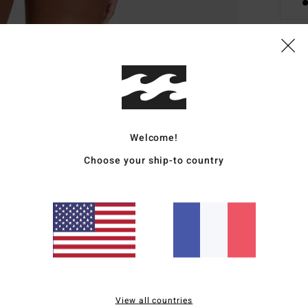
Deta
Bas d
Style
Welcome!
Carac
Choose your ship-to country
M
et é
C
C
T
S
Comp
View all countries