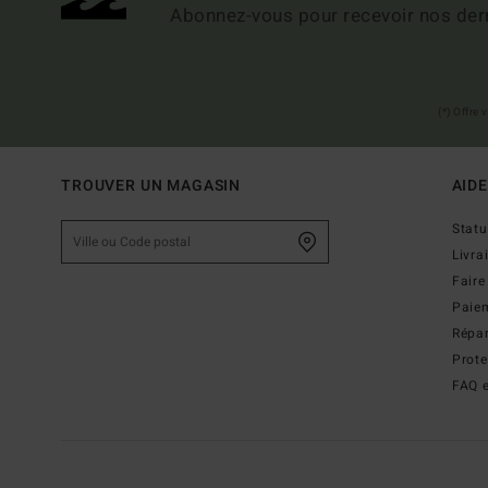
Abonnez-vous pour recevoir nos dern
(*) Offre
TROUVER UN MAGASIN
AIDE
Stat
Livra
Faire
Paie
Répar
Prot
FAQ e