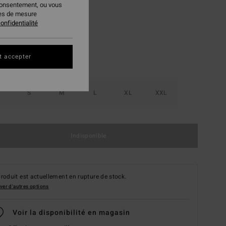
consentement, ou vous
Palm Green
ur
ies de mesure
onfidentialité
t accepter
S
M
L
XL
XXL
Indisponible
roduit est actuellement en rupture de stock.
ver d'autres options
Voir la disponibilité en magasin