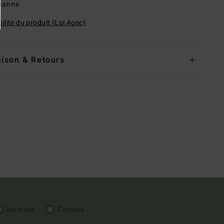
hanne
ilité du produit (Loi Agec)
aison & Retours
Homme
Femme