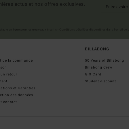
ières actus et nos offres exclusives.
 valable en ligne pour les nouveaux inscrits - Conditions détaillées disponibles dans l'email de
BILLABONG
ut de la commande
50 Years of Billabong
ison
Billabong Crew
 un retour
Gift Card
ment
Student discount
ations et Garanties
ection des données
t contact