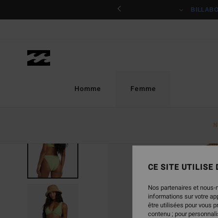
Passer
ciper
BILLAB
à
l'information
sur
le
produit
Homme
Femme
N
RUPTURE DE STOCK
CE SITE UTILISE
Nos partenaires et nous-
informations sur votre a
être utilisées pour vous 
contenu ; pour personnalis