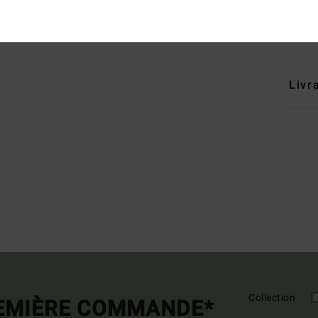
Élast
Traçab
Livr
Collection
REMIÈRE COMMANDE*