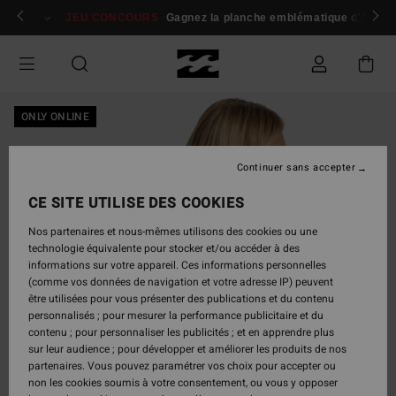
Passer
 membres
Se connecter / s'inscrire
JEU CONCOURS
Gagnez la planche emblématique d'Andy I
à
l'information
sur
le
produit
ONLY ONLINE
Continuer sans accepter
CE SITE UTILISE DES COOKIES
Nos partenaires et nous-mêmes utilisons des cookies ou une
technologie équivalente pour stocker et/ou accéder à des
informations sur votre appareil. Ces informations personnelles
(comme vos données de navigation et votre adresse IP) peuvent
être utilisées pour vous présenter des publications et du contenu
personnalisés ; pour mesurer la performance publicitaire et du
contenu ; pour personnaliser les publicités ; et en apprendre plus
sur leur audience ; pour développer et améliorer les produits de nos
partenaires. Vous pouvez paramétrer vos choix pour accepter ou
non les cookies soumis à votre consentement, ou vous y opposer