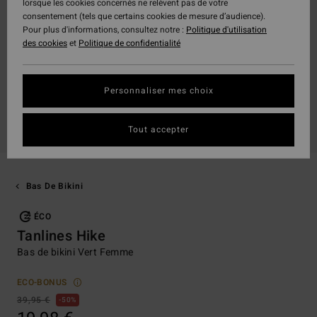
lorsque les cookies concernés ne relèvent pas de votre
consentement (tels que certains cookies de mesure d’audience).
Pour plus d'informations, consultez notre :
Politique d'utilisation
des cookies
et
Politique de confidentialité
Personnaliser mes choix
Tout accepter
Bas De Bikini
ÉCO
Tanlines Hike
Bas de bikini Vert Femme
ECO-BONUS
39,95 €
50%