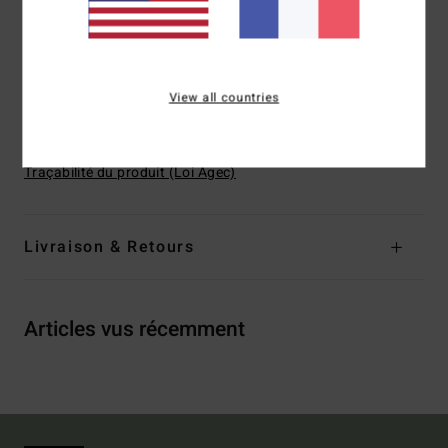
Couvrance :
Ultra échancrée au niveau des fesses
Coupe :
taille mi-haute
Échancrure :
Très échancrée
View all countries
Composition
[Matière principale] 91% polyester recyclé,
9% Élasthanne
Traçabilité du produit (Loi Agec)
Livraison & Retours
Articles vus récemment