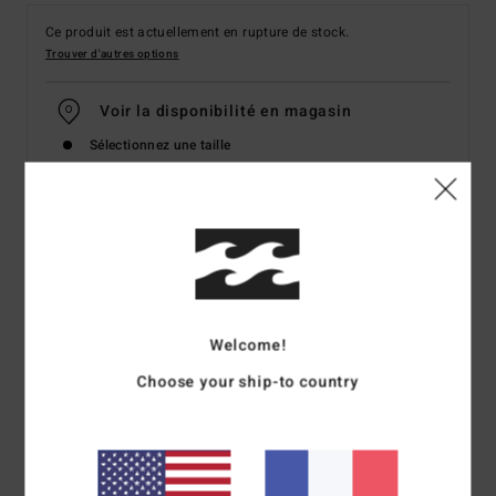
Ce produit est actuellement en rupture de stock.
Trouver d'autres options
Voir la disponibilité en magasin
Sélectionnez une taille
Details & caractéristiques
Bas de bikini Vert Femme
Style
ABJX400139
Code couleur
gej0
Welcome!
Choose your ship-to country
Caractéristiques
Matière :
Matière côtelée recyclée Tan Lines en polyester
et élasthanne
Coupe :
Coupe Hike