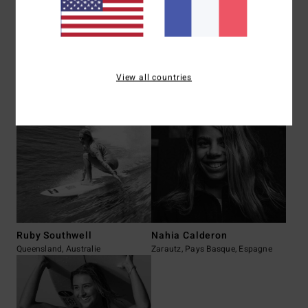
Sanoa Olin
Bahia Frediani
View all countries
Tofino, Canada
Fort-De-France, Martinique
Ruby Southwell
Nahia Calderon
Queensland, Australie
Zarautz, Pays Basque, Espagne