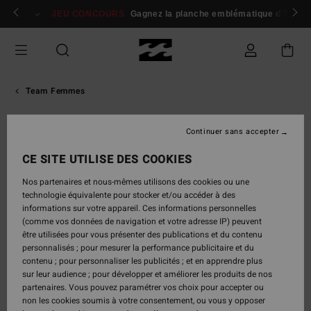
Aller
 membres
Se connecter / s'inscrire
JEU CONCOURS
Gagnez la planche emblématique d'Andy I
au
contenu
Team Femmes
Équipe Féminine De Surf
Continuer sans accepter
Billabong
CE SITE UTILISE DES COOKIES
Nos partenaires et nous-mêmes utilisons des cookies ou une
technologie équivalente pour stocker et/ou accéder à des
informations sur votre appareil. Ces informations personnelles
Nos surfeuses
(comme vos données de navigation et votre adresse IP) peuvent
Team Billabong : une équipe de surfeuses unies
être utilisées pour vous présenter des publications et du contenu
pour repousser les limites à chaque vague. Suivez
personnalisés ; pour mesurer la performance publicitaire et du
leurs meilleures sessions et découvrez
contenu ; pour personnaliser les publicités ; et en apprendre plus
l’équipement technique qui les accompagne dans
sur leur audience ; pour développer et améliorer les produits de nos
les conditions les plus extrêmes.
partenaires. Vous pouvez paramétrer vos choix pour accepter ou
non les cookies soumis à votre consentement, ou vous y opposer