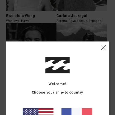
Eweleiula Wong
Carlota Jauregui
Wahiawa, Hawaï
Algorta, Pays Basque, Espagne
Gabriela Dinis
Maea Juventin
Lisbonne, Portugal
Tahiti, Polynésie Française
Welcome!
Choose your ship-to country