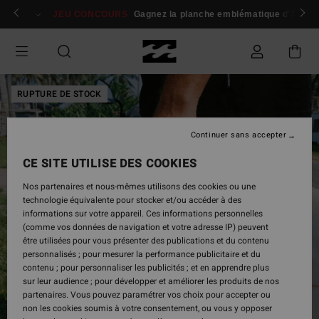
Passer
 membres
Se connecter / s'inscrire
JEU CONCOURS
Gagnez la planche emblématique d'Andy I
à
l'information
sur
le
produit
RUPTURE DE STOCK
Continuer sans accepter
CE SITE UTILISE DES COOKIES
Nos partenaires et nous-mêmes utilisons des cookies ou une
technologie équivalente pour stocker et/ou accéder à des
informations sur votre appareil. Ces informations personnelles
(comme vos données de navigation et votre adresse IP) peuvent
être utilisées pour vous présenter des publications et du contenu
personnalisés ; pour mesurer la performance publicitaire et du
contenu ; pour personnaliser les publicités ; et en apprendre plus
sur leur audience ; pour développer et améliorer les produits de nos
partenaires. Vous pouvez paramétrer vos choix pour accepter ou
non les cookies soumis à votre consentement, ou vous y opposer