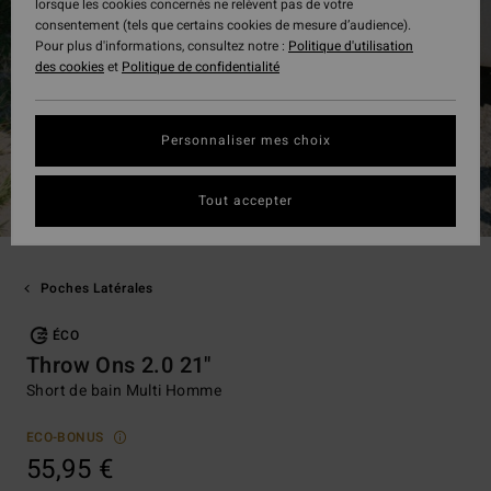
lorsque les cookies concernés ne relèvent pas de votre
consentement (tels que certains cookies de mesure d’audience).
Pour plus d'informations, consultez notre :
Politique d'utilisation
des cookies
et
Politique de confidentialité
Personnaliser mes choix
Tout accepter
Poches Latérales
ÉCO
Throw Ons 2.0 21"
Short de bain Multi Homme
ECO-BONUS
55,95 €