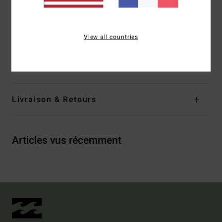
Poches
:
Poches
latérales cargo avec fermeture auto-
agrippante
View all countries
Composition
[Matière Principale] 100% Polyester Recyclé
Traçabilité du produit (Loi Agec)
Livraison & Retours
Articles vus récemment