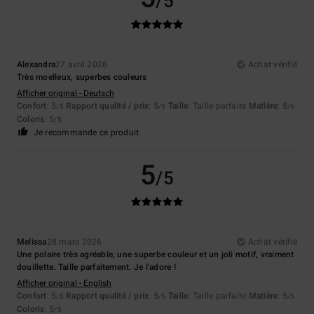
/5
Alexandra
27 avril 2026
Achat vérifié
Très moelleux, superbes couleurs
Afficher original - Deutsch
Confort
: 5
Rapport qualité / prix
: 5
Taille
: Taille parfaite
Matière
: 5
/5
/5
/5
Coloris
: 5
/5
Je recommande ce produit
5
/5
Melissa
28 mars 2026
Achat vérifié
Une polaire très agréable, une superbe couleur et un joli motif, vraiment
douillette. Taille parfaitement. Je l'adore !
Afficher original - English
Confort
: 5
Rapport qualité / prix
: 5
Taille
: Taille parfaite
Matière
: 5
/5
/5
/5
Coloris
: 5
/5