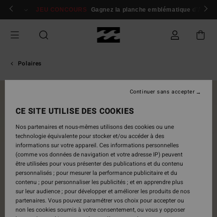
Passer
 membres
Se connecter / s'inscrire
JEU CONCOURS
Gagnez la planche emblématique d'Andy I
à
l'information
sur
le
produit
Polaires
Continuer sans accepter
NOUVEAUTÉ
CE SITE UTILISE DES COOKIES
Nos partenaires et nous-mêmes utilisons des cookies ou une
technologie équivalente pour stocker et/ou accéder à des
informations sur votre appareil. Ces informations personnelles
(comme vos données de navigation et votre adresse IP) peuvent
être utilisées pour vous présenter des publications et du contenu
personnalisés ; pour mesurer la performance publicitaire et du
contenu ; pour personnaliser les publicités ; et en apprendre plus
sur leur audience ; pour développer et améliorer les produits de nos
partenaires. Vous pouvez paramétrer vos choix pour accepter ou
non les cookies soumis à votre consentement, ou vous y opposer