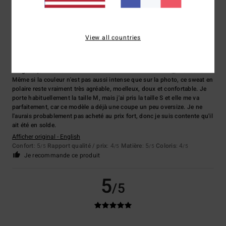
5
/5
View all countries
Kinga
18 juin 2026
Achat vérifié
Même si la couleur n'est pas aussi intense que sur la photo, ce sweat en
polaire reste vraiment très agréable, moelleux, doux et confortable. Je
porte habituellement la taille M, mais j'ai pris la taille S et elle me va
parfaitement, car ce modèle a déjà une coupe un peu oversize. Je ne
l'aurais probablement pas acheté au prix fort, donc je suis contente qu'il
ait été en solde.
Afficher original - English
Confort
: 5
Rapport qualité / prix
: 4
Matière
: 5
Coloris
: 4
/5
/5
/5
/5
Je recommande ce produit
5
/5