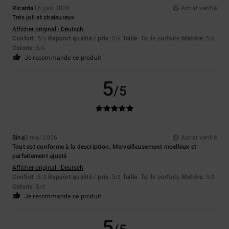
Ricarda
16 juin 2026
Achat vérifié
Très joli et chaleureux
Afficher original - Deutsch
Confort
: 5
Rapport qualité / prix
: 5
Taille
: Taille parfaite
Matière
: 5
/5
/5
/5
Coloris
: 5
/5
Je recommande ce produit
5
/5
Sina
3 mai 2026
Achat vérifié
Tout est conforme à la description. Merveilleusement moelleux et
parfaitement ajusté
Afficher original - Deutsch
Confort
: 5
Rapport qualité / prix
: 5
Taille
: Taille parfaite
Matière
: 5
/5
/5
/5
Coloris
: 5
/5
Je recommande ce produit
5