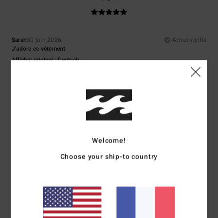
Sarah
30 juin 2026
Achat vérifié
J'adore ce vêtement
Afficher original - Deutsch
Confort
: 5
Rapport qualité / prix
: 4
Taille
: Taille parfaite
Matière
: 5
/5
/5
/5
Coloris
: 5
/5
Je recommande ce produit
5
/5
Welcome!
Choose your ship-to country
Emma
23 juin 2026
Achat vérifié
De belles couleurs, une confection soignée et une coupe parfaite.
Afficher original - English
Confort
: 5
Rapport qualité / prix
: 5
Taille
: Taille parfaite
Matière
: 5
/5
/5
/5
Coloris
: 5
/5
Je recommande ce produit