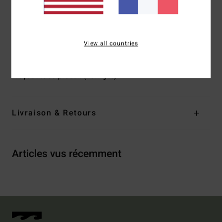
Logo :
barre en métal
Autres caractéristiques :
Poignets côtelés
Cordon de serrage à la taille
View all countries
Composition
[Matière principale] 100% polyester
Traçabilité du produit (Loi Agec)
Livraison & Retours
Articles vus récemment