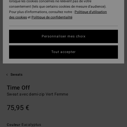
lorsque les cookies concernés ne relèvent pas de votre
consentement (tels que certains cookies de mesure d’audience).
Pour plus d'informations, consultez notre :
Politique d'utilisation
des cookies
et
Politique de confidentialité
Personnaliser mes choix
Tout accepter
Sweats
Time Off
Sweat avec demi-zip Vert Femme
75,95 €
Eucalyptus
Couleur