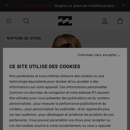
Passer
 membres
Se connecter / s'inscrire
JEU CONCOURS
Gagnez la planche emblématique d'Andy I
à
l'information
sur
le
produit
RUPTURE DE STOCK
Continuer sans accepter
CE SITE UTILISE DES COOKIES
Nos partenaires et nous-mêmes utilisons des cookies ou une
technologie équivalente pour stocker et/ou accéder à des
informations sur votre appareil. Ces informations personnelles
(comme vos données de navigation et votre adresse IP) peuvent
être utilisées pour vous présenter des publications et du contenu
personnalisés ; pour mesurer la performance publicitaire et du
contenu ; pour personnaliser les publicités ; et en apprendre plus
sur leur audience ; pour développer et améliorer les produits de nos
partenaires. Vous pouvez paramétrer vos choix pour accepter ou
non les cookies soumis à votre consentement, ou vous y opposer