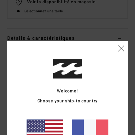
Voir la disponibilité en magasin
Sélectionnez une taille
Details & caractéristiques
Sweat avec demi-zip Vert Femme
Style
EBJPF00111
Code couleur
gny0
Caractéristiques
Collection :
collection Wave Haze
Welcome!
Matière :
polaire douce en polyester [280 g/m²]
Choose your ship-to country
Coupe :
coupe Relaxed fit
Encolure :
col montant
Manches :
manches longues
Fermeture :
fermeture par demi-zip
Poches :
Poches à la taille