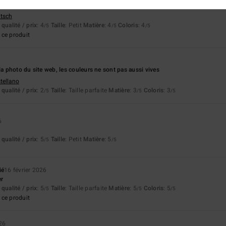
très confortable, mais je prendrais au moins une taille au-dessus si je veux un lo
utsch
qualité / prix
: 4
Taille
: Petit
Matière
: 4
Coloris
: 4
/5
/5
/5
ce produit
la photo du site web, les couleurs ne sont pas aussi vives
stellano
qualité / prix
: 2
Taille
: Taille parfaite
Matière
: 3
Coloris
: 3
/5
/5
/5
6
qualité / prix
: 5
Taille
: Petit
Matière
: 5
/5
/5
ié
16 février 2026
er
qualité / prix
: 5
Taille
: Taille parfaite
Matière
: 5
Coloris
: 5
/5
/5
/5
ce produit
026