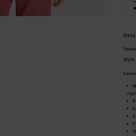
Deta
Swea
Style
Carac
M
impr
P
C
D
P
M