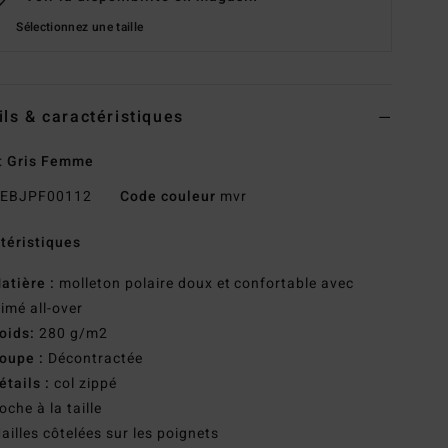
Sélectionnez une taille
ils & caractéristiques
t Gris Femme
EBJPF00112
Code couleur
mvr
téristiques
atière :
molleton polaire doux et confortable avec
imé all-over
oids:
280 g/m2
oupe :
Décontractée
étails :
col zippé
oche à la taille
ailles côtelées sur les poignets