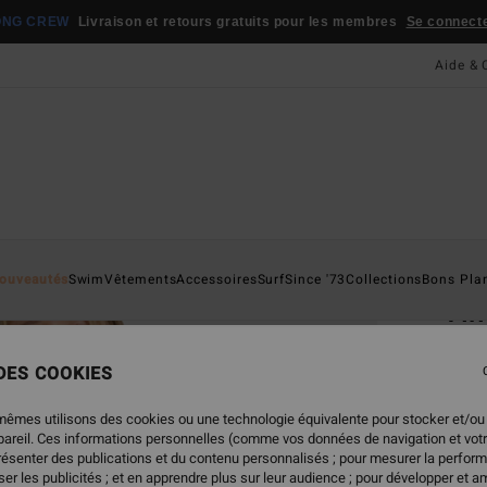
ONG CREW
Livraison et retours gratuits pour les membres
Se connecter
Aide & 
Page D'a
ouveautés
Swim
Vêtements
Accessoires
Surf
Since '73
Collections
Bons Pla
Tim
Sweat
 DES COOKIES
4.6
75,95
mêmes utilisons des cookies ou une technologie équivalente pour stocker et/ou
37,
ppareil. Ces informations personnelles (comme vos données de navigation et vot
présenter des publications et du contenu personnalisés ; pour mesurer la perform
BONS 
er les publicités ; et en apprendre plus sur leur audience ; pour développer et am