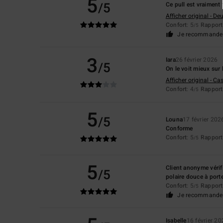
5
/5
Ce pull est vraiment 
Afficher original - De
Confort
: 5
Rapport 
/5
Je recommande 
3
Iara
26 février 2026
/5
On le voit mieux sur 
Afficher original - Ca
Confort
: 4
Rapport 
/5
5
/5
Louna
17 février 202
Conforme
Confort
: 5
Rapport 
/5
5
Client anonyme vérif
/5
polaire douce à port
Confort
: 5
Rapport 
/5
Je recommande 
Isabelle
16 février 2