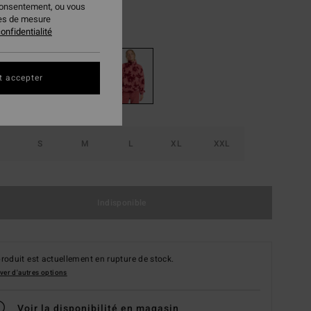
consentement, ou vous
ies de mesure
Mauve Rose
ur
onfidentialité
t accepter
S
M
L
XL
XXL
Indisponible
roduit est actuellement en rupture de stock.
ver d'autres options
Voir la disponibilité en magasin