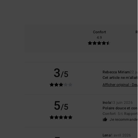
Confort
R
4.9
3
/5
Rebecca Miriam
22 j
Cet article ne m'allai
Afficher original - De
5
Inola
13 juin 2026
/5
Polaire douce et conf
Confort
: 5
Rapport 
/5
Je recommande 
Lena
1 avril 2026