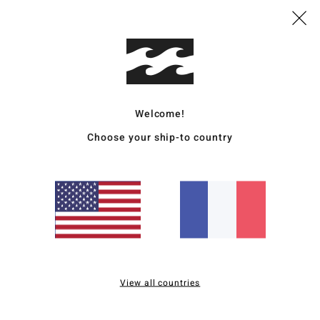
basé sur
34 avis vérifiés
depuis octobre 2025
79% de nos clients recommandent ce produit
apport qualité / prix
Taille
Matière
4.4
4.7
Trop petit
Trop grand
Welcome!
Choose your ship-to country
uin 2026
t pas bien.
utsch
ortable, s’adapte parfaitement grâce au cordon, polaire parfaite
qualité / prix
: 5
Taille
: Taille parfaite
Matière
: 5
Coloris
: 5
/5
/5
/5
ce produit
View all countries