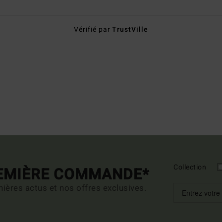
Vérifié par
TrustVille
Collection
REMIÈRE COMMANDE*
ières actus et nos offres exclusives.