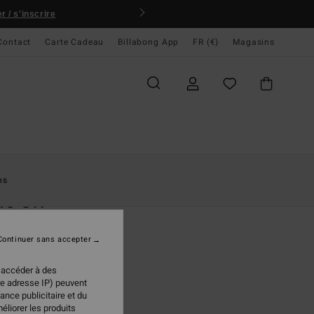
 / s'inscrire
Contact
Carte Cadeau
Billabong App
FR (€)
Magasins
ccueil
Femme
Vêtements
Sweats
ns
e Off
 Gris Femme
Continuer sans accepter
(34 Avis)
 €
50%
 accéder à des
98 €
re adresse IP) peuvent
ance publicitaire et du
PLANS
éliorer les produits