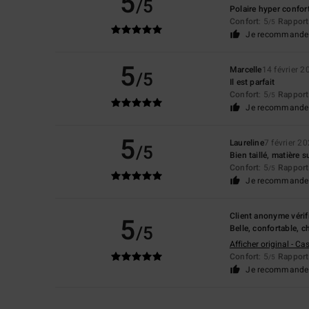
5
/5
Polaire hyper confor
Confort
: 5
Rapport 
/5
Je recommande 
5
Marcelle
14 février 2
/5
Il est parfait
Confort
: 5
Rapport 
/5
Je recommande 
5
Laureline
7 février 2
/5
Bien taillé, matière 
Confort
: 5
Rapport 
/5
Je recommande 
Client anonyme vérif
5
/5
Belle, confortable, 
Afficher original - Ca
Confort
: 5
Rapport 
/5
Je recommande 