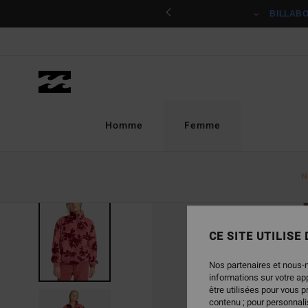
Passer
ciper
BILLAB
à
l'information
sur
le
produit
Homme
Femme
N
CE SITE UTILISE
Nos partenaires et nous-
informations sur votre a
être utilisées pour vous 
contenu ; pour personnalis