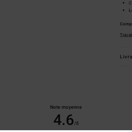
C
L
Comp
Traçab
Livr
Note moyenne
4.6
/5