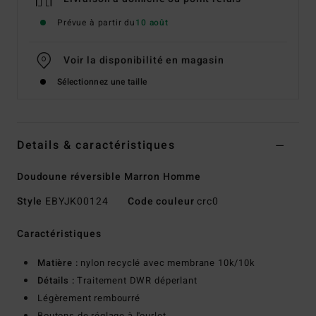
Prévue à partir du
10 août
Voir la disponibilité en magasin
Sélectionnez une taille
Details & caractéristiques
Doudoune réversible Marron Homme
Style
EBYJK00124
Code couleur
crc0
Caractéristiques
Matière :
nylon recyclé avec membrane 10k/10k
Détails :
Traitement DWR déperlant
Légèrement rembourré
Boutons de réglage à l'ourlet