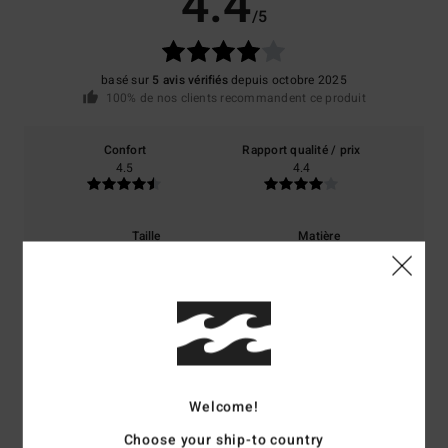
4.4
/5
basé sur
5 avis vérifiés
depuis octobre 2025
100% de nos clients recommandent ce produit
Confort
Rapport qualité / prix
4.5
4.4
Taille
Matière
4.0
Trop petit
Trop grand
Coloris
4.2
Welcome!
Choose your ship-to country