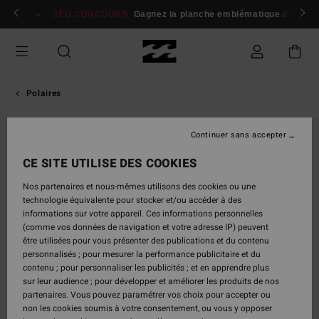
Passer
 membres
Se connecter / s'inscrire
JEU CONCOURS
Gagnez la planche emblématique d'Andy I
à
l'information
sur
le
produit
Polaires
Continuer sans accepter
CE SITE UTILISE DES COOKIES
Nos partenaires et nous-mêmes utilisons des cookies ou une
technologie équivalente pour stocker et/ou accéder à des
informations sur votre appareil. Ces informations personnelles
(comme vos données de navigation et votre adresse IP) peuvent
être utilisées pour vous présenter des publications et du contenu
personnalisés ; pour mesurer la performance publicitaire et du
contenu ; pour personnaliser les publicités ; et en apprendre plus
sur leur audience ; pour développer et améliorer les produits de nos
partenaires. Vous pouvez paramétrer vos choix pour accepter ou
non les cookies soumis à votre consentement, ou vous y opposer