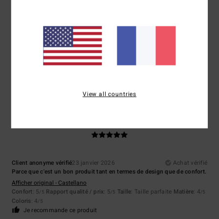
5
/5
Client anonyme vérifié
1 mars 2026
Achat vérifié
Matériau et douceur du tissu
Afficher original - Castellano
Rapport qualité / prix
: 5
Taille
: Taille parfaite
Coloris
: 5
/5
/5
Je recommande ce produit
View all countries
5
/5
Client anonyme vérifié
23 janvier 2026
Achat vérifié
Parce que c'est un bon produit tant en termes de design que de confort.
Afficher original - Castellano
Confort
: 5
Rapport qualité / prix
: 5
Taille
: Taille parfaite
Matière
: 4
/5
/5
/5
Coloris
: 4
/5
Je recommande ce produit