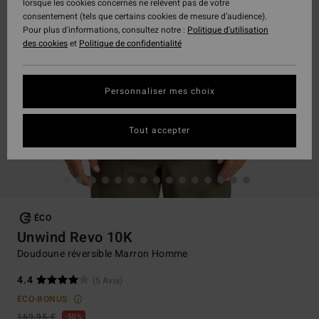
lorsque les cookies concernés ne relèvent pas de votre
consentement (tels que certains cookies de mesure d’audience).
Pour plus d'informations, consultez notre :
Politique d'utilisation
des cookies
et
Politique de confidentialité
Personnaliser mes choix
Tout accepter
ÉCO
Unwind Revo 10K
Doudoune réversible Marron Homme
4.4
(5 Avis)
ECO-BONUS
169,95 €
50%