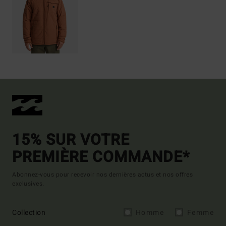
15% SUR VOTRE
PREMIÈRE COMMANDE*
Abonnez-vous pour recevoir nos dernières actus et nos offres
exclusives.
Collection
Homme
Femme