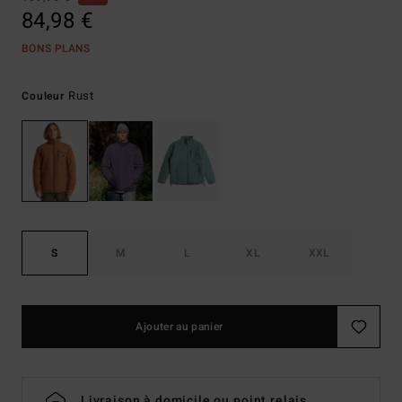
84,98 €
BONS PLANS
Rust
Couleur
S
M
L
XL
XXL
Ajouter au panier
Livraison à domicile ou point relais