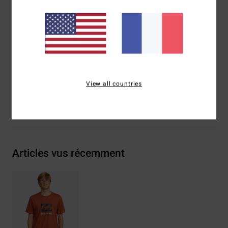
Coupe :
coupe Core fit
Logotage :
Ecusson billabong
Autres caractéristiques : sérigraphie à l'avant
Composition
100 % Coton
Traçabilité du produit (Loi Agec)
View all countries
Livraison & Retours
Articles vus récemment