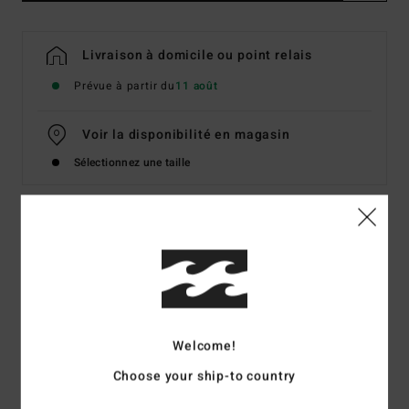
Livraison à domicile ou point relais
Prévue à partir du
11 août
Voir la disponibilité en magasin
Sélectionnez une taille
Details & caractéristiques
T-Shirt à manches courtes Bleu homme
Style
EBYZT00132
Code couleur
dre
Welcome!
Caractéristiques
Choose your ship-to country
Matière :
coton [160 g/m²]