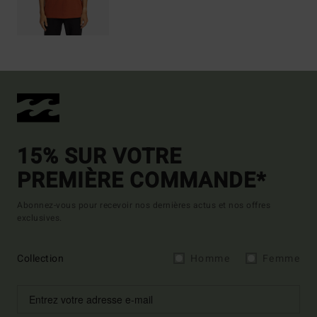
15% SUR VOTRE
PREMIÈRE COMMANDE*
Abonnez-vous pour recevoir nos dernières actus et nos offres
exclusives.
Collection
Homme
Femme