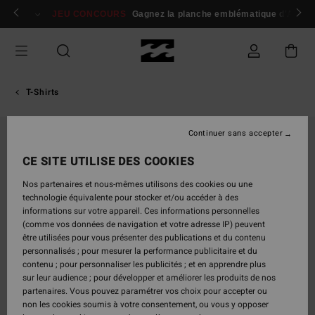
Passer
 membres
Se connecter / s'inscrire
JEU CONCOURS
Gagnez la planche emblématique d'Andy I
à
l'information
sur
le
produit
T-Shirts
Continuer sans accepter
CE SITE UTILISE DES COOKIES
Nos partenaires et nous-mêmes utilisons des cookies ou une
technologie équivalente pour stocker et/ou accéder à des
informations sur votre appareil. Ces informations personnelles
(comme vos données de navigation et votre adresse IP) peuvent
être utilisées pour vous présenter des publications et du contenu
personnalisés ; pour mesurer la performance publicitaire et du
contenu ; pour personnaliser les publicités ; et en apprendre plus
sur leur audience ; pour développer et améliorer les produits de nos
partenaires. Vous pouvez paramétrer vos choix pour accepter ou
non les cookies soumis à votre consentement, ou vous y opposer