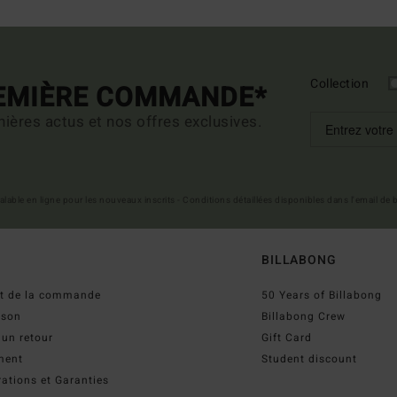
Collection
REMIÈRE COMMANDE*
ières actus et nos offres exclusives.
 valable en ligne pour les nouveaux inscrits - Conditions détaillées disponibles dans l'email de
BILLABONG
ut de la commande
50 Years of Billabong
ison
Billabong Crew
 un retour
Gift Card
ment
Student discount
ations et Garanties