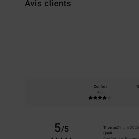
Avis clients
Confort
R
4.0
5
/5
Thomas
21 juin 202
Quali
Confort
: 4
Rapport 
/5