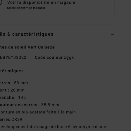
Voir la disponibilité en magasin
Sélectionner mon magasin
ils & caractéristiques
tes de soleil Vert Unisexe
EBYEY03022
Code couleur
xggk
téristiques
erres :
53 mm
ont :
20 mm
ranche :
145
auteur des verres :
35.9 mm
onture en bio-acétate faite à la main
erres CR39
nveloppement du visage de base 6, synonyme d'une