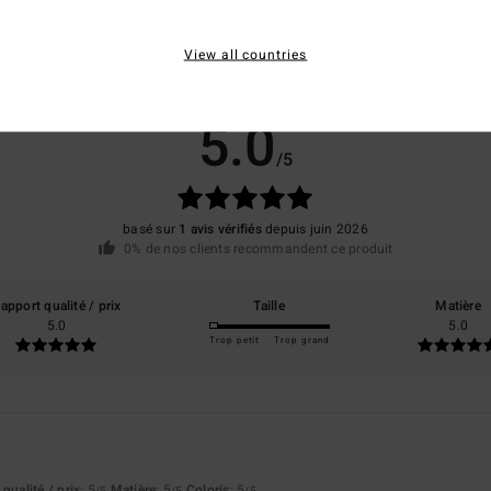
View all countries
Note moyenne
5.0
/5
basé sur
1 avis vérifiés
depuis juin 2026
0% de nos clients recommandent ce produit
apport qualité / prix
Taille
Matière
5.0
5.0
Trop petit
Trop grand
6
qualité / prix
: 5
Matière
: 5
Coloris
: 5
/5
/5
/5