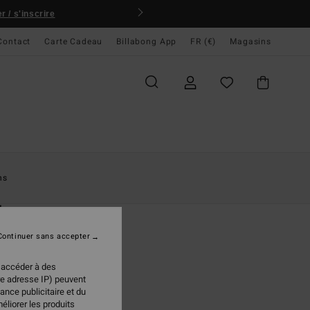
 / s'inscrire
Contact
Carte Cadeau
Billabong App
FR (€)
Magasins
ccueil
Femme
Accessoires
Lunettes De Soleil
ns
O
ber
es de soleil Vert Unisexe
Continuer sans accepter
(1 Avis)
 accéder à des
ONUS
re adresse IP) peuvent
95 €
ance publicitaire et du
éliorer les produits