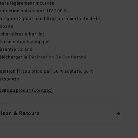
ure légèrement incurvée
rotection solaire anti-UV 100 %
atégorie 3 pour une filtration importante de la
nosité
 charnières à barillet
tui en coton biologique
arantie :
2 ans
élécharger la
Déclaration De Conformité
osition
[Tissu principal] 50 % acétate, 50 %
arbonate
ilité du produit (Loi Agec)
aison & Retours