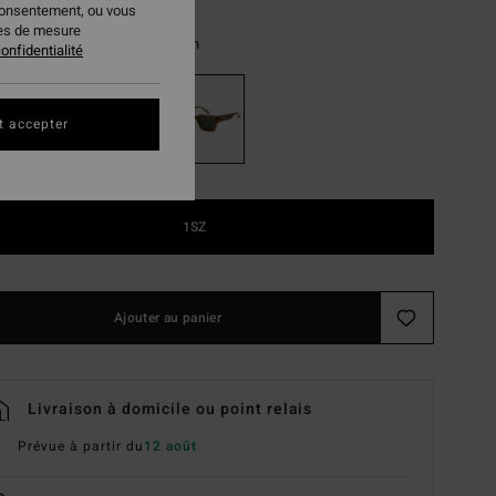
consentement, ou vous
ies de mesure
Shiny Milky Coffee/green
ur
onfidentialité
t accepter
1SZ
Ajouter au panier
Livraison à domicile ou point relais
Prévue à partir du
12 août