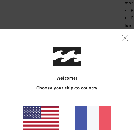
mont
P
C
lumi
5
É
G
T
Comp
polyc
Welcome!
Traçab
Choose your ship-to country
Livr