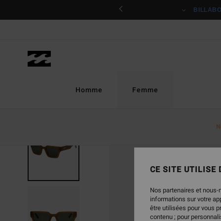
Passer
ciper
BILLAB
à
l'information
sur
le
produit
Homme
Femme
N
CE SITE UTILISE
Nos partenaires et nous-
informations sur votre a
être utilisées pour vous 
contenu ; pour personnalis