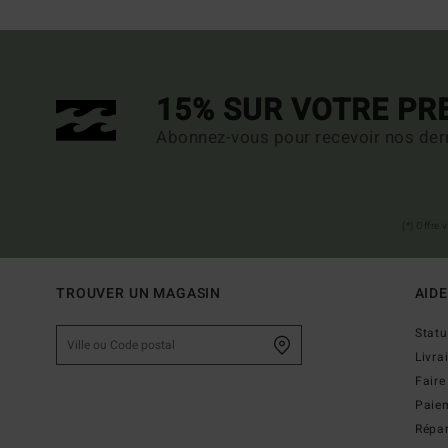
15% SUR VOTRE P
Abonnez-vous pour recevoir nos dern
(*) Offre
TROUVER UN MAGASIN
AIDE
Stat
Livra
Faire
Paie
Répar