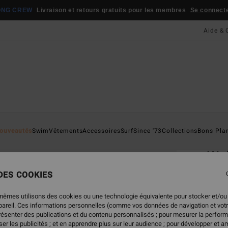
ONG CREW
Livraison et retours gratuits pour les membres
Se connecter
Aide & 
Page D'a
ouveautés
Swim
Vêtements
Accessoires
Surf
Since '73
Collections
Bons Pla
ÉC
We
Lunett
 DES COOKIES
5.0
mêmes utilisons des cookies ou une technologie équivalente pour stocker et/ou
ECO-B
ppareil. Ces informations personnelles (comme vos données de navigation et vot
59,
présenter des publications et du contenu personnalisés ; pour mesurer la perform
er les publicités ; et en apprendre plus sur leur audience ; pour développer et am