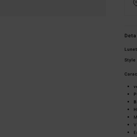
Deta
Lunet
Style
Carac
v
P
B
H
M
V
E