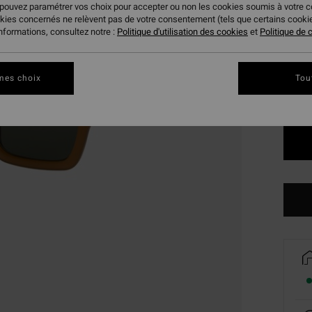
 pouvez paramétrer vos choix pour accepter ou non les cookies soumis à votre 
okies concernés ne relèvent pas de votre consentement (tels que certains cook
Coule
informations, consultez notre :
Politique d'utilisation des cookies
et
Politique de c
mes choix
Tou