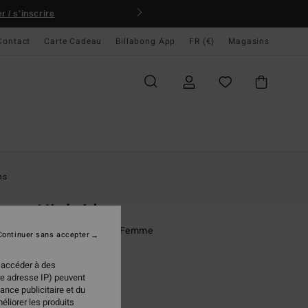
 / s'inscrire
Contact
Carte Cadeau
Billabong App
FR (€)
Magasins
ccueil
Femme
Surf
Hauts & Bas Néoprène
ns
O
1mm Hightide
n néoprène réversible Bleu Femme
Continuer sans accepter
ONUS
 accéder à des
95 €
re adresse IP) peuvent
ance publicitaire et du
éliorer les produits