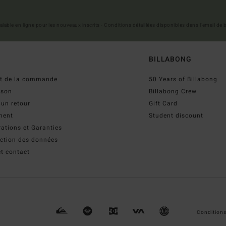
 valable en ligne pour les nouveaux inscrits - Conditions détaillées disponibles dans l'email de
BILLABONG
ut de la commande
50 Years of Billabong
ison
Billabong Crew
 un retour
Gift Card
ment
Student discount
ations et Garanties
ection des données
t contact
Conditions 