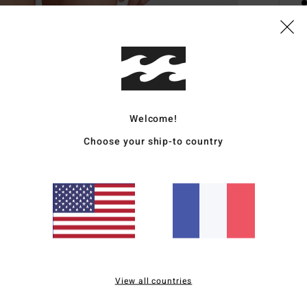
Desc
Voici
pour 
Welcome!
réver
Choose your ship-to country
un de
néopr
antid
Glide
d'épa
de sur
non t
premi
View all countries