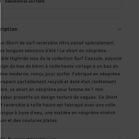
Sélectionnez une taille
ription
 un Short de surf reversible rétro pensé spécialement
les longues sessions d'été ! Le short en néoprène
sible Hightide issu de la collection Surf Capsule, associe
sign de bas de bikini à taille haute vintage à un bas en
ène moderne, conçu pour surfer. Fabriqué en néoprène
érapant partiellement recyclé et doté d'un revêtement
skin, ce short en néoprène pour femme de 1 mm
isseur présente un design texturé de vagues. Ce Short
f reversible à taille haute est fabriqué avec une colle
oxique à base d'eau, une matière en néoprène stretch
um et des coutures plates.