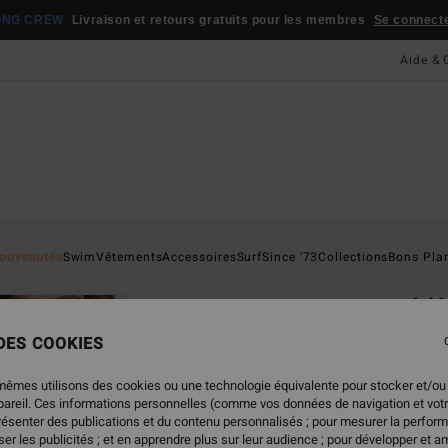
ONG CREW
Livraison et retours gratuits pour les membres
Se connecter
Aide & 
Page D'a
ouveautés
Swim
Vêtements
Accessoires
Surf
Since '73
Collections
Bons Pla
ÉC
1/
Bas e
 DES COOKIES
ECO-B
mêmes utilisons des cookies ou une technologie équivalente pour stocker et/ou
59,
ppareil. Ces informations personnelles (comme vos données de navigation et vot
présenter des publications et du contenu personnalisés ; pour mesurer la perform
er les publicités ; et en apprendre plus sur leur audience ; pour développer et am