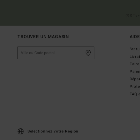
(*) Offre
TROUVER UN MAGASIN
AIDE
Stat
Livra
Faire
Paie
Répar
Prot
FAQ e
Sélectionnez votre Région