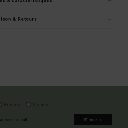
ils & caractéristiques
aison & Retours
Homme
Femme
S'inscrire