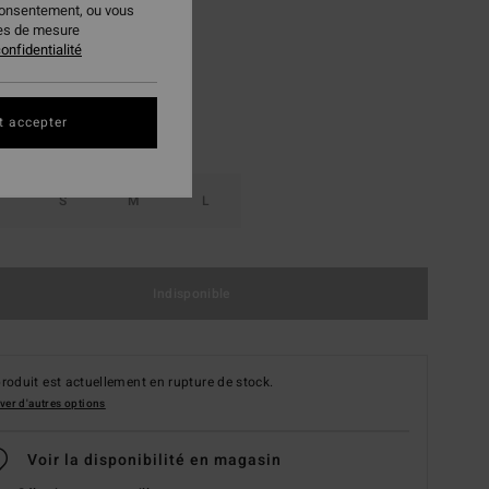
consentement, ou vous
Take A Trip
ur
ies de mesure
onfidentialité
t accepter
S
M
L
Indisponible
roduit est actuellement en rupture de stock.
ver d'autres options
Voir la disponibilité en magasin