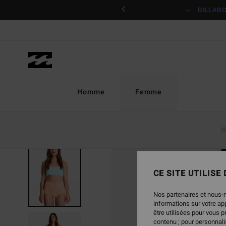
Passer
ciper
BILLAB
à
l'information
sur
le
produit
Homme
Femme
N
RUPTURE DE STOCK
CE SITE UTILISE
Nos partenaires et nous-
informations sur votre a
être utilisées pour vous 
contenu ; pour personnalis