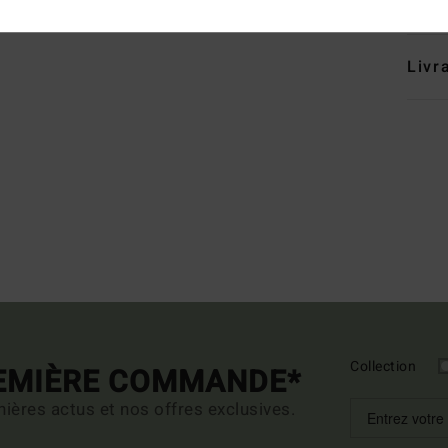
Deta
Livr
Collection
REMIÈRE COMMANDE*
ières actus et nos offres exclusives.