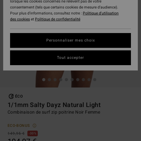
lorsque les cookies concernés ne relèvent pas de votre
consentement (tels que certains cookies de mesure d’audience).
Pour plus d'informations, consultez notre :
Politique d'utilisation
des cookies
et
Politique de confidentialité
Personnaliser mes choix
Tout accepter
ÉCO
1/1mm Salty Dayz Natural Light
Combinaison de surf zip poitrine Noir Femme
ECO-BONUS
149,95 €
30%