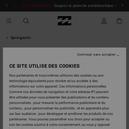
Passer
 membres
Se connecter / s'inscrire
JEU CONCOURS
Gagnez la planche emblématique d'Andy I
à
l'information
sur
le
produit
Springsuits
Continuer sans accepter
CE SITE UTILISE DES COOKIES
Nos partenaires et nous-mêmes utilisons des cookies ou une
technologie équivalente pour stocker et/ou accéder à des
informations sur votre appareil. Ces informations personnelles
(comme vos données de navigation et votre adresse IP) peuvent
être utilisées pour vous présenter des publications et du contenu
personnalisés ; pour mesurer la performance publicitaire et du
contenu ; pour personnaliser les publicités ; et en apprendre plus
sur leur audience ; pour développer et améliorer les produits de nos
partenaires. Vous pouvez paramétrer vos choix pour accepter ou
non les cookies soumis à votre consentement, ou vous y opposer