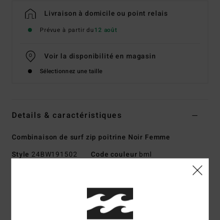
Livraison à domicile ou point relais
Prévue à partir du
12 août
Voir la disponibilité en magasin
Sélectionnez une taille
Details & caractéristiques
Combinaison de surf zip poitrine Noir Femme
Style
24BW191502
Code couleur
bml
Caractéristiques
Collection :
Collection Surf Capsule
Matière :
matière UPCYCLER Pro Stretch sur l'extérieur