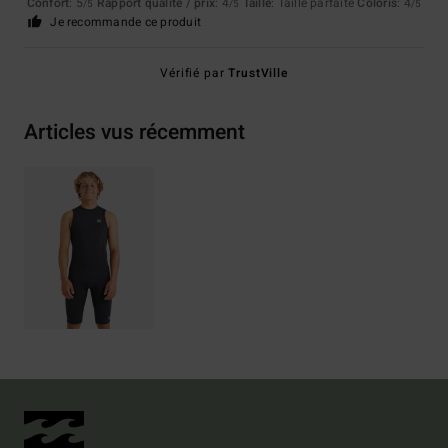
Confort
: 5
Rapport qualité / prix
: 4
Taille
: Taille parfaite
Coloris
: 4
/5
/5
/5
Je recommande ce produit
Vérifié par
TrustVille
Articles vus récemment