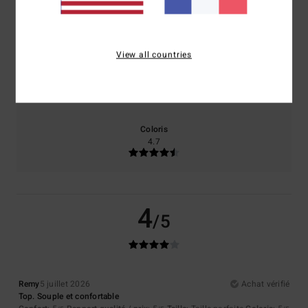
Confort
Rapport qualité / prix
5.0
4.3
View all countries
Taille
Matière
NaN
Trop petit
Trop grand
Coloris
4.7
4
/5
Remy
5 juillet 2026
Achat vérifié
Top. Souple et confortable