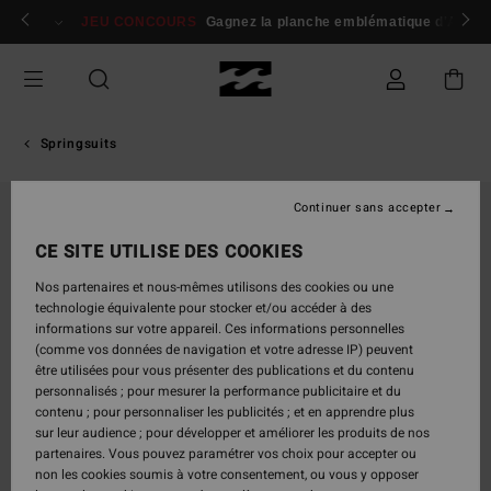
Passer
 membres
Se connecter / s'inscrire
JEU CONCOURS
Gagnez la planche emblématique d'Andy I
à
l'information
sur
le
produit
Springsuits
Continuer sans accepter
CE SITE UTILISE DES COOKIES
Nos partenaires et nous-mêmes utilisons des cookies ou une
technologie équivalente pour stocker et/ou accéder à des
informations sur votre appareil. Ces informations personnelles
(comme vos données de navigation et votre adresse IP) peuvent
être utilisées pour vous présenter des publications et du contenu
personnalisés ; pour mesurer la performance publicitaire et du
contenu ; pour personnaliser les publicités ; et en apprendre plus
sur leur audience ; pour développer et améliorer les produits de nos
partenaires. Vous pouvez paramétrer vos choix pour accepter ou
non les cookies soumis à votre consentement, ou vous y opposer