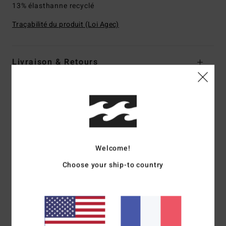
13% élasthanne recyclé
Traçabilité du produit (Loi Agec)
Livraison & Retours
Avis clients
Note moyenne
Welcome!
4.7
Choose your ship-to country
/5
basé sur
3 avis vérifiés
depuis janvier 2026
67% de nos clients recommandent ce produit