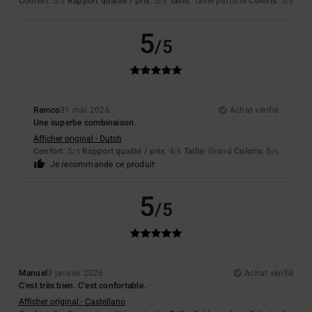
Confort
: 5
Rapport qualité / prix
: 5
Taille
: Taille parfaite
Coloris
: 5
/5
/5
/5
5
/5
Remco
31 mai 2026
Achat vérifié
Une superbe combinaison.
Afficher original - Dutch
Confort
: 5
Rapport qualité / prix
: 4
Taille
: Grand
Coloris
: 5
/5
/5
/5
Je recommande ce produit
5
/5
Manuel
3 janvier 2026
Achat vérifié
C'est très bien. C'est confortable.
Afficher original - Castellano