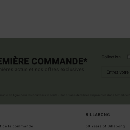
Collection
REMIÈRE COMMANDE*
ières actus et nos offres exclusives.
 valable en ligne pour les nouveaux inscrits - Conditions détaillées disponibles dans l'email de
BILLABONG
ut de la commande
50 Years of Billabong