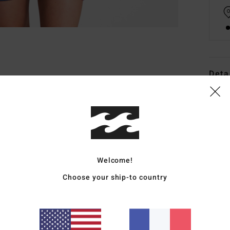
Deta
Sprin
Style
Carac
M
Welcome!
fibr
Choose your ship-to country
M
M
recy
pneu