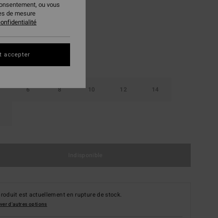
consentement, ou vous
Deep Sea
ur
ies de mesure
onfidentialité
t accepter
6
8
10
12
14
Indisponible
roduit est actuellement en rupture de stock.
ver d'autres options