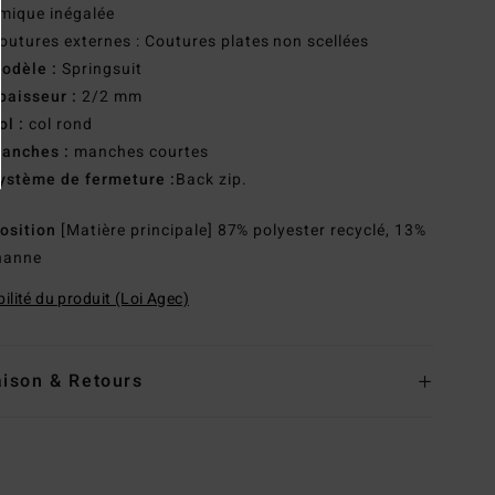
mique inégalée
outures externes : Coutures plates non scellées
odèle :
Springsuit
paisseur :
2/2 mm
ol :
col rond
anches :
manches courtes
ystème de fermeture :
Back zip.
osition
[Matière principale] 87% polyester recyclé, 13%
hanne
ilité du produit (Loi Agec)
aison & Retours