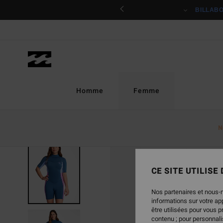
Passer
ciper
BILLAB
à
l'information
sur
le
produit
Homme
Femme
N
RUPTURE DE STOCK
CE SITE UTILISE
Nos partenaires et nous-
informations sur votre a
être utilisées pour vous 
contenu ; pour personnalis