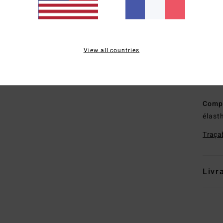
ther
C
M
É
View all countries
C
M
S
Comp
élast
Traçab
Livr