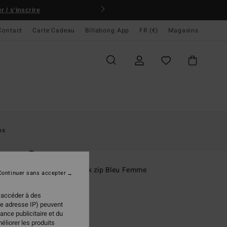
 / s'inscrire
Contact
Carte Cadeau
Billabong App
FR (€)
Magasins
ccueil
Femme
Surf
Combinaisons De Surf
Springsuits
ns
O
2mm Synergy
gsuit manches courtes back zip Bleu Femme
Continuer sans accepter
ONUS
 accéder à des
,95 €
re adresse IP) peuvent
ance publicitaire et du
éliorer les produits