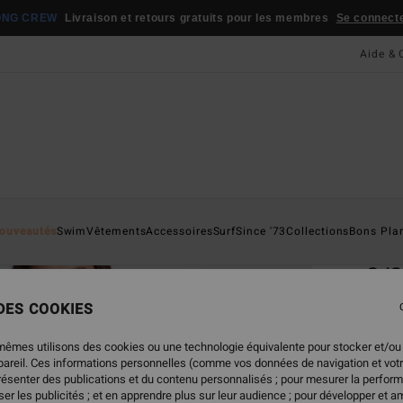
ONG CREW
Livraison et retours gratuits pour les membres
Se connecter
Aide & 
Page D'a
ouveautés
Swim
Vêtements
Accessoires
Surf
Since '73
Collections
Bons Pla
ÉC
2/
Sprin
 DES COOKIES
ECO-B
mêmes utilisons des cookies ou une technologie équivalente pour stocker et/ou
139
ppareil. Ces informations personnelles (comme vos données de navigation et vot
présenter des publications et du contenu personnalisés ; pour mesurer la perform
er les publicités ; et en apprendre plus sur leur audience ; pour développer et am