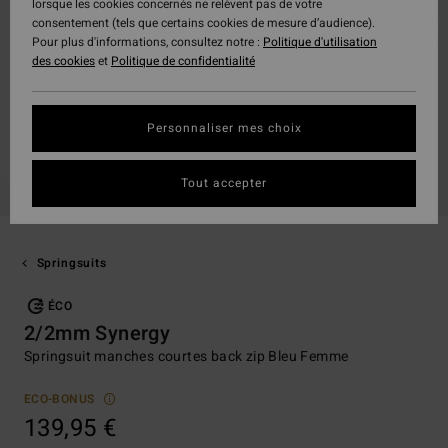
lorsque les cookies concernés ne relèvent pas de votre
consentement (tels que certains cookies de mesure d’audience).
Pour plus d'informations, consultez notre :
Politique d'utilisation
des cookies
et
Politique de confidentialité
Personnaliser mes choix
Tout accepter
Springsuits
ÉCO
2/2mm Synergy
Springsuit manches courtes back zip Bleu Femme
ECO-BONUS
139,95 €