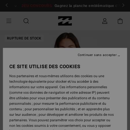
Passer
 membres
Se connecter / s'inscrire
JEU CONCOURS
Gagnez la planche emblématique d'Andy I
à
l'information
sur
le
produit
RUPTURE DE STOCK
Continuer sans accepter
CE SITE UTILISE DES COOKIES
Nos partenaires et nous-mêmes utilisons des cookies ou une
technologie équivalente pour stocker et/ou accéder à des
informations sur votre appareil. Ces informations personnelles
(comme vos données de navigation et votre adresse IP) peuvent
être utilisées pour vous présenter des publications et du contenu
personnalisés ; pour mesurer la performance publicitaire et du
contenu ; pour personnaliser les publicités ; et en apprendre plus
sur leur audience ; pour développer et améliorer les produits de nos
partenaires. Vous pouvez paramétrer vos choix pour accepter ou
non les cookies soumis à votre consentement, ou vous y opposer