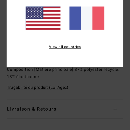
pneus recyclés et de chutes de néoprène pour une rétention
thermique inégalée
Coutures externes : Coutures plates non scellées
Modèle :
Springsuit
Épaisseur :
2/2 mm
Col :
col rond
View all countries
Manches :
manches courtes
Système de fermeture :
Back zip.
Composition
[Matière principale] 87% polyester recyclé,
13% élasthanne
Traçabilité du produit (Loi Agec)
Livraison & Retours