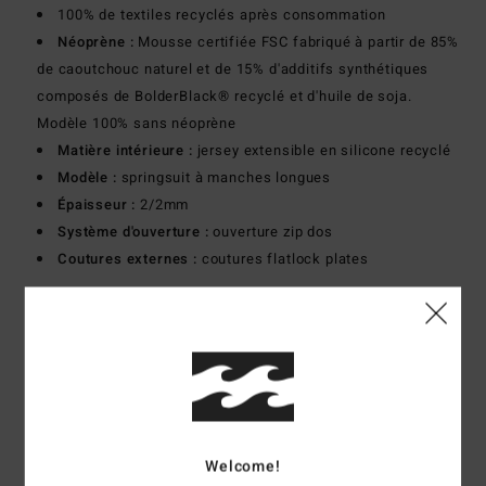
100% de textiles recyclés après consommation
Néoprène :
Mousse certifiée FSC fabriqué à partir de 85%
de caoutchouc naturel et de 15% d'additifs synthétiques
composés de BolderBlack® recyclé et d'huile de soja.
Modèle 100% sans néoprène
Matière intérieure :
jersey extensible en silicone recyclé
Modèle :
springsuit à manches longues
Épaisseur :
2/2mm
Système d'ouverture :
ouverture zip dos
Coutures externes :
coutures flatlock plates
Composition
100% Polychloroprène
Traçabilité du produit (Loi Agec)
Livraison & Retours
Welcome!