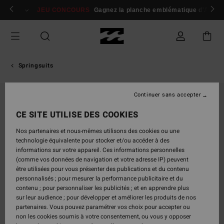
Passer
 membres
Se connecter / s'inscrire
JEU CONCOURS
Gagnez la planche emblématique d'Andy I
à
l'information
sur
le
produit
Springsuits
Continuer sans accepter
CE SITE UTILISE DES COOKIES
Nos partenaires et nous-mêmes utilisons des cookies ou une
technologie équivalente pour stocker et/ou accéder à des
informations sur votre appareil. Ces informations personnelles
(comme vos données de navigation et votre adresse IP) peuvent
être utilisées pour vous présenter des publications et du contenu
personnalisés ; pour mesurer la performance publicitaire et du
contenu ; pour personnaliser les publicités ; et en apprendre plus
sur leur audience ; pour développer et améliorer les produits de nos
partenaires. Vous pouvez paramétrer vos choix pour accepter ou
non les cookies soumis à votre consentement, ou vous y opposer