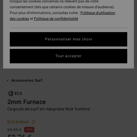
lorsque les cookies concernés ne relèvent pas de votre
consentement (tels que certains cookies de mesure d’audience).
Pour plus d'informations, consultez notre :
Politique d'utilisation
des cookies
et
Politique de confidentialité
Personnaliser mes choix
Tout accepter
Accessoires Surf
ÉCO
2mm Furnace
Cagoule de surf en néoprène Noir homme
ECO-BONUS
65,95 €
20%