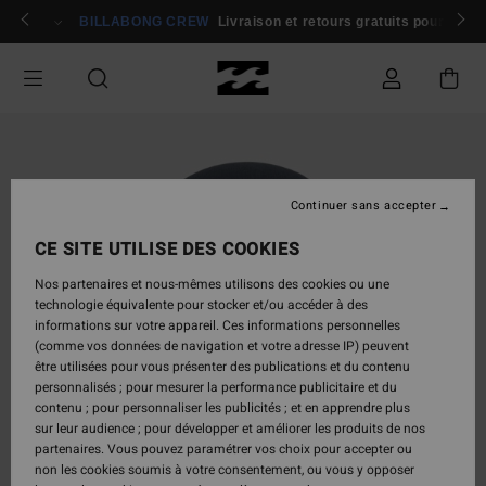
Passer
rons 🏄
Participer
BILLABONG CREW
Livraison et retours gratuits pour les
à
l'information
sur
le
produit
Continuer sans accepter
CE SITE UTILISE DES COOKIES
Nos partenaires et nous-mêmes utilisons des cookies ou une
technologie équivalente pour stocker et/ou accéder à des
informations sur votre appareil. Ces informations personnelles
(comme vos données de navigation et votre adresse IP) peuvent
être utilisées pour vous présenter des publications et du contenu
personnalisés ; pour mesurer la performance publicitaire et du
contenu ; pour personnaliser les publicités ; et en apprendre plus
sur leur audience ; pour développer et améliorer les produits de nos
partenaires. Vous pouvez paramétrer vos choix pour accepter ou
non les cookies soumis à votre consentement, ou vous y opposer