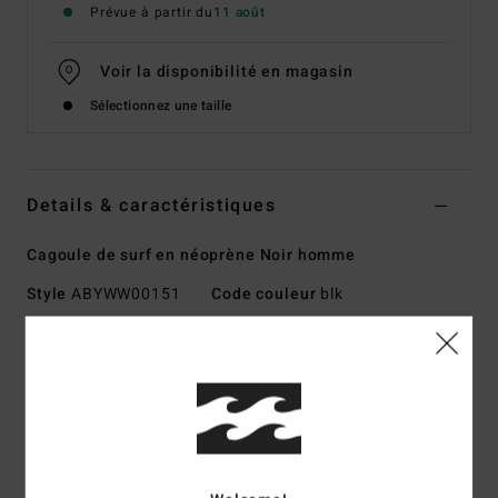
Prévue à partir du
11 août
Voir la disponibilité en magasin
Sélectionnez une taille
Details & caractéristiques
Cagoule de surf en néoprène Noir homme
Style
ABYWW00151
Code couleur
blk
Caractéristiques
Collection :
Accessoires de combinaisons
Matière :
Matière extérieuree PRO STRETCH plus douce
et plus légère, 100% recyclée
Le graphène, notre matériau le plus chaud