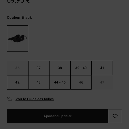
69,95 €
Black
Couleur
36
37
38
39 - 40
41
42
43
44 - 45
46
47
Voir le Guide des tailles
Ajouter au panier