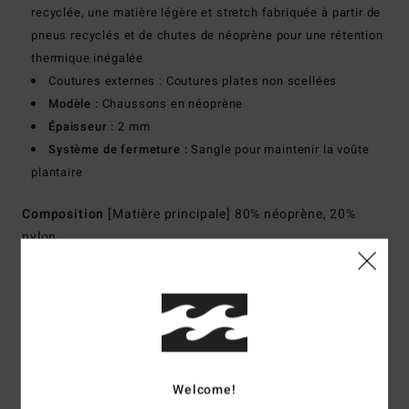
recyclée, une matière légère et stretch fabriquée à partir de
pneus recyclés et de chutes de néoprène pour une rétention
thermique inégalée
Coutures externes : Coutures plates non scellées
Modèle :
Chaussons en néoprène
Épaisseur :
2 mm
Système de fermeture :
Sangle pour maintenir la voûte
plantaire
Composition
[Matière principale] 80% néoprène, 20%
nylon
Traçabilité du produit (Loi Agec)
Livraison & Retours
Welcome!