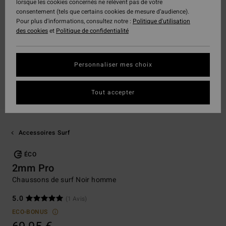
lorsque les cookies concernés ne relèvent pas de votre
consentement (tels que certains cookies de mesure d’audience).
Pour plus d'informations, consultez notre :
Politique d'utilisation
des cookies
et
Politique de confidentialité
Personnaliser mes choix
Tout accepter
Accessoires Surf
ÉCO
2mm Pro
Chaussons de surf Noir homme
5.0
(1 Avis)
ECO-BONUS