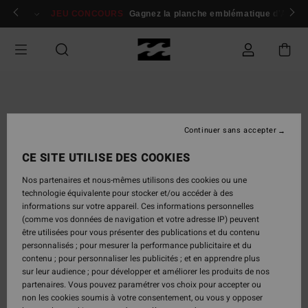
Passer
 membres
Se connecter / s'inscrire
JEU CONCOURS
Gagnez la planche emblématique d'Andy I
à
l'information
sur
le
produit
Continuer sans accepter
CE SITE UTILISE DES COOKIES
Nos partenaires et nous-mêmes utilisons des cookies ou une
technologie équivalente pour stocker et/ou accéder à des
informations sur votre appareil. Ces informations personnelles
(comme vos données de navigation et votre adresse IP) peuvent
être utilisées pour vous présenter des publications et du contenu
personnalisés ; pour mesurer la performance publicitaire et du
contenu ; pour personnaliser les publicités ; et en apprendre plus
sur leur audience ; pour développer et améliorer les produits de nos
partenaires. Vous pouvez paramétrer vos choix pour accepter ou
non les cookies soumis à votre consentement, ou vous y opposer