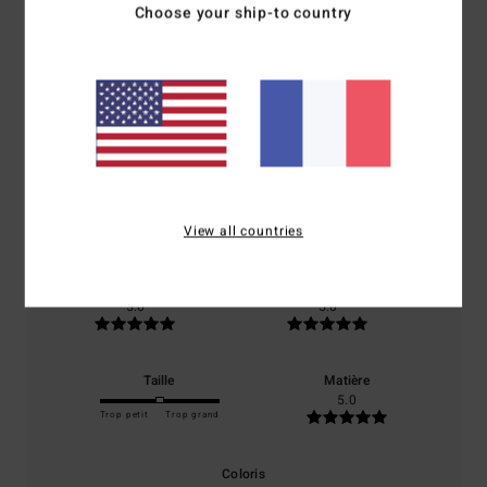
Avis clients
Choose your ship-to country
Note moyenne
5.0
/5
basé sur
1 avis vérifiés
depuis janvier 2026
View all countries
100% de nos clients recommandent ce produit
Confort
Rapport qualité / prix
5.0
5.0
Taille
Matière
5.0
Trop petit
Trop grand
Coloris