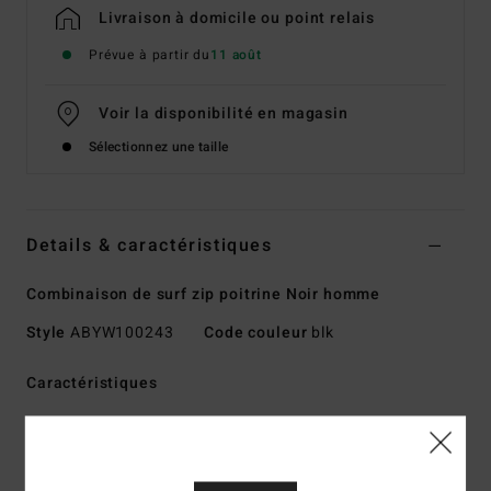
Livraison à domicile ou point relais
Prévue à partir du
11 août
Voir la disponibilité en magasin
Sélectionnez une taille
Details & caractéristiques
Combinaison de surf zip poitrine Noir homme
Style
ABYW100243
Code couleur
blk
Caractéristiques
Collection :
Collection Foil
Matière :
Néoprène Superflex résistant avec un mélange
de nylon