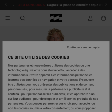
Passer
 membres
Se connecter / s'inscrire
JEU CONCOURS
Gagnez la planche emblématique d'Andy I
à
l'information
sur
le
produit
Continuer sans accepter
CE SITE UTILISE DES COOKIES
Nos partenaires et nous-mêmes utilisons des cookies ou une
technologie équivalente pour stocker et/ou accéder à des
informations sur votre appareil. Ces informations personnelles
(comme vos données de navigation et votre adresse IP) peuvent
être utilisées pour vous présenter des publications et du contenu
personnalisés ; pour mesurer la performance publicitaire et du
contenu ; pour personnaliser les publicités ; et en apprendre plus
sur leur audience ; pour développer et améliorer les produits de nos
partenaires. Vous pouvez paramétrer vos choix pour accepter ou
non les cookies soumis à votre consentement, ou vous y opposer