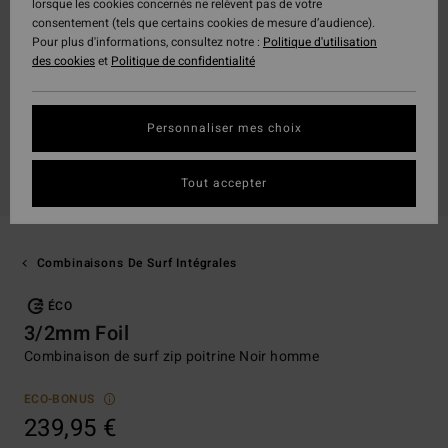
lorsque les cookies concernés ne relèvent pas de votre
consentement (tels que certains cookies de mesure d’audience).
Pour plus d'informations, consultez notre :
Politique d'utilisation
des cookies
et
Politique de confidentialité
Personnaliser mes choix
Tout accepter
Combinaisons De Surf Intégrales
ÉCO
3/2mm Foil
Combinaison de surf zip poitrine Noir homme
ECO-BONUS
239,95 €