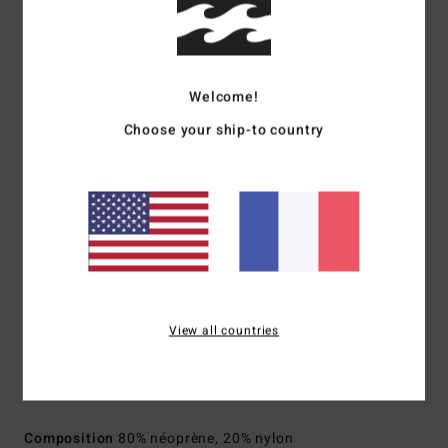
Jersey Silicon Stretch
Mousse néoprène :
mousse Superlight Foam en partie
recyclée fabriquée à partir de pneus recyclés et de chutes
de néoprène pour une rétention thermique inégalée et un
Welcome!
stretch optimal
Choose your ship-to country
Modèle en partie recyclé
Coutures externes : coutures GBS (cousues collées) pour
limiter les entrées d'eau et offrir plus de flexibilité
Détail de la couture interne :
Points de frottement
renforcés avec ruban adhésif Melco
Encolure :
col montant
Manches :
manches longues
Construction :
Combinaison intégrale à manches longues
View all countries
Système d'ouverture :
système d'ouverture zip poitrine
Épaisseur :
302 mm d'épaisseur
Télécharger la
Déclaration De Conformité
Composition
80% néoprène, 20% nylon