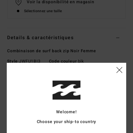
Voir la disponibilité en magasin
Sélectionnez une taille
Details & caractéristiques
Combinaison de surf back zip Noir Femme
Style
JWFU1BI3
Code couleur
blk
Caractéristiques
Matière :
Néoprène Superflex résistant et nylon
Matière en silicone stretch à l'intérieur
Mousse de néoprène : mousse Superlight Foam en partie
recyclée, une matière légère et stretch fabriquée à partir de
Welcome!
pneus recyclés et de chutes de néoprène pour une rétention
Choose your ship-to country
thermique inégalée
Coutures externes : coutures GBS (cousues collées) pour