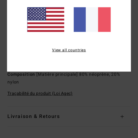
limiter les entrées d'eau et offrir plus de flexibilité
Couture interne : Points de frottement renforcés avec
ruban adhésif Melco
Modèle :
Combinaison intégrale à manches longues
Épaisseur :
3/2 mm
Encolure :
col montant
View all countries
Manches :
manches longues
Système de fermeture :
Back zip.
Composition
[Matière principale] 80% néoprène, 20%
nylon
Traçabilité du produit (Loi Agec)
Livraison & Retours