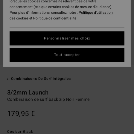
lorsque les cookies concernés ne relèvent pas de votre
consentement (tels que certains cookies de mesure d’audience).
Pour plus d'informations, consultez notre :
Politique d'utilisation
des cookies
et
Politique de confidentialité
Personnaliser mes choix
Tout accepter
Combinaisons De Surf Intégrales
3/2mm Launch
Combinaison de surf back zip Noir Femme
179,95 €
Black
Couleur