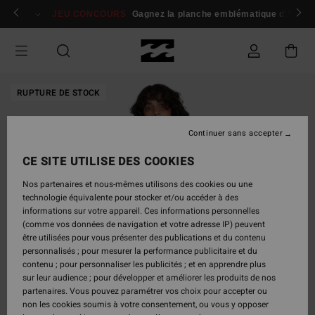
Passer
 membres
Se connecter / s'inscrire
JEU CONCOURS
Gagnez la planche emblématique d'Andy I
à
l'information
sur
le
produit
RUPTURE DE STOCK
Continuer sans accepter
CE SITE UTILISE DES COOKIES
Nos partenaires et nous-mêmes utilisons des cookies ou une
technologie équivalente pour stocker et/ou accéder à des
informations sur votre appareil. Ces informations personnelles
(comme vos données de navigation et votre adresse IP) peuvent
être utilisées pour vous présenter des publications et du contenu
personnalisés ; pour mesurer la performance publicitaire et du
contenu ; pour personnaliser les publicités ; et en apprendre plus
sur leur audience ; pour développer et améliorer les produits de nos
partenaires. Vous pouvez paramétrer vos choix pour accepter ou
non les cookies soumis à votre consentement, ou vous y opposer