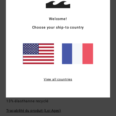
partir de 85 % de caoutchouc naturel et de 15 % d’additifs
synthétiques composés d’huile de soja et de BolderBlack
recyclée
Welcome!
Modèle sans néoprène
Choose your ship-to country
Tissu intérieur :
GRAPHENE+, prix Nobel pour la chaleur
et la performance
Épaisseur :
3/2mm
Fermeture :
fermeture chest zip
Coutures extérieures GBS [coutures GBS collées puis
cousues à point invisible] pour une flexibilité maximale et
une entrée d’eau minimale
Détail de la couture interne :
Bande néoprène Superflex
View all countries
sur toutes les coutures internes
Composition
[Matière principale] 87% polyester recyclé,
13% élasthanne recyclé
Traçabilité du produit (Loi Agec)