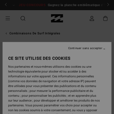
Passer
 membres
Se connecter / s'inscrire
JEU CONCOURS
Gagnez la planche emblématique d'Andy I
à
l'information
sur
le
produit
Combinaisons De Surf Intégrales
Continuer sans accepter
CE SITE UTILISE DES COOKIES
Nos partenaires et nous-mêmes utilisons des cookies ou une
technologie équivalente pour stocker et/ou accéder à des
informations sur votre appareil. Ces informations personnelles
(comme vos données de navigation et votre adresse IP) peuvent
être utilisées pour vous présenter des publications et du contenu
personnalisés ; pour mesurer la performance publicitaire et du
contenu ; pour personnaliser les publicités ; et en apprendre plus
sur leur audience ; pour développer et améliorer les produits de nos
partenaires. Vous pouvez paramétrer vos choix pour accepter ou
non les cookies soumis à votre consentement, ou vous y opposer