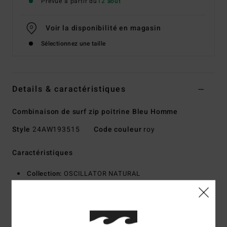
Prévue à partir du
12 août
Voir la disponibilité en magasin
Sélectionnez une taille
Details & caractéristiques
Combinaison de surf zip poitrine Bleu Homme
Style
24AW193515
Code couleur
roy
Caractéristiques
Collection:
OSCILLATOR NATURAL
Type de tissu extérieur :
UPCYCLER PRO STRETCH -
fabriqué à partir de textiles 100 % recyclés post-
consommation
Type de mousse :
CAOUTCHOUC NATUREL - fabriqué à