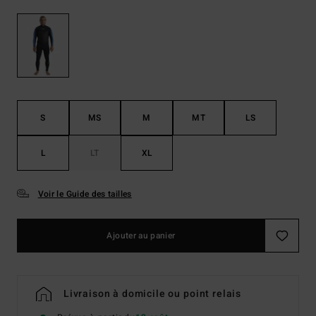
S
MS
M
MT
LS
L
LT
XL
Voir le Guide des tailles
Ajouter au panier
Livraison à domicile ou point relais