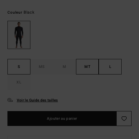
Black
Couleur
S
MS
M
MT
L
XL
Voir le Guide des tailles
Ajouter au panier