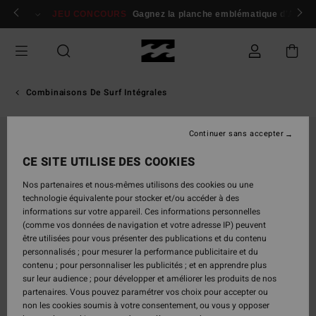
Passer
 membres
Se connecter / s'inscrire
JEU CONCOURS
Gagnez la planche emblématique d'Andy I
à
l'information
sur
le
produit
Combinaisons De Surf Intégrales
Continuer sans accepter
CE SITE UTILISE DES COOKIES
Nos partenaires et nous-mêmes utilisons des cookies ou une
technologie équivalente pour stocker et/ou accéder à des
informations sur votre appareil. Ces informations personnelles
(comme vos données de navigation et votre adresse IP) peuvent
être utilisées pour vous présenter des publications et du contenu
personnalisés ; pour mesurer la performance publicitaire et du
contenu ; pour personnaliser les publicités ; et en apprendre plus
sur leur audience ; pour développer et améliorer les produits de nos
partenaires. Vous pouvez paramétrer vos choix pour accepter ou
non les cookies soumis à votre consentement, ou vous y opposer