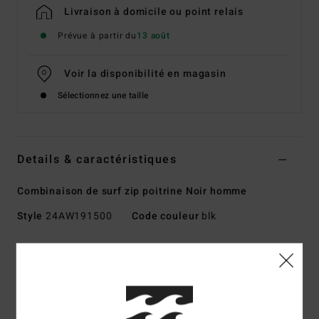
Livraison à domicile ou point relais
Prévue à partir du
13 août
Voir la disponibilité en magasin
Sélectionnez une taille
Details & caractéristiques
Combinaison de surf zip poitrine Noir homme
Style
24AW191500
Code couleur
blk
Caractéristiques
Collection:
Revolution
Type de mousse :
AIRLITE LAVIPRENE - la nouvelle
dimension en matière d'extensibilité extra-légère