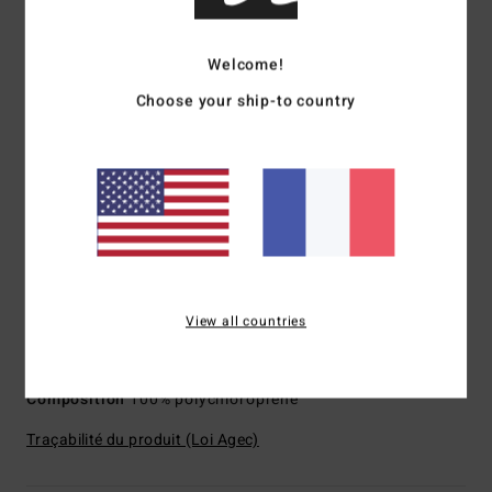
Type de tissu intérieur :
GRAPHENE COMP pour une
chaleur et des performances récompensées par un prix
Welcome!
Nobel
Choose your ship-to country
Détail des coutures extérieures :
Coutures étanches,
soudées et sans couture
Détail des coutures intérieures :
Ruban néo Super-flex
appliqué à la machine
Matière extérieure :
matière Upcycler Airlite 4D - 100%
recyclée avec 20% de stretch en plus et Upcycler Pro
Stretch - 100% textiles post-consommation upcyclés
Construction :
combinaison intégrale manches longues
Épaisseur :
3/2 mm
View all countries
Système d'entrée :
ouverture Chest Zip
Composition
100% polychloroprène
Traçabilité du produit (Loi Agec)