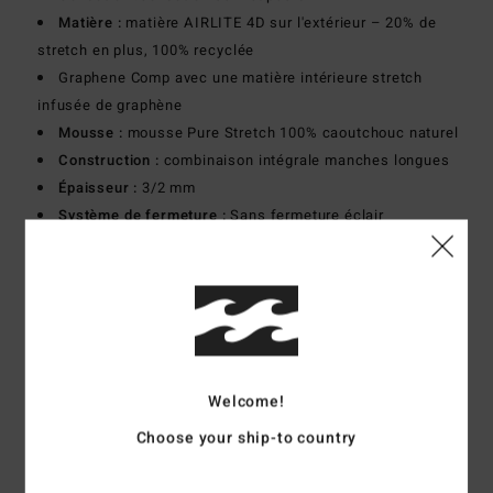
Matière :
matière AIRLITE 4D sur l'extérieur – 20% de
stretch en plus, 100% recyclée
Graphene Comp avec une matière intérieure stretch
infusée de graphène
Mousse :
mousse Pure Stretch 100% caoutchouc naturel
Construction :
combinaison intégrale manches longues
Épaisseur :
3/2 mm
Système de fermeture :
Sans fermeture éclair
Détail des coutures externes :
Coutures résistantes
Détail des coutures internes :
Bande néoprène Super-flex
appliquée à la machine
Composition
100% polychloroprène
Traçabilité du produit (Loi Agec)
Welcome!
Choose your ship-to country
Livraison & Retours