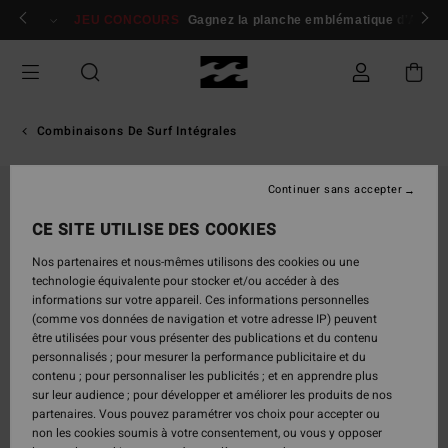
Passer
 membres
Se connecter / s'inscrire
JEU CONCOURS
Gagnez la planche emblématique d'Andy I
à
l'information
sur
le
produit
Combinaisons De Surf Intégrales
Continuer sans accepter
CE SITE UTILISE DES COOKIES
Nos partenaires et nous-mêmes utilisons des cookies ou une
technologie équivalente pour stocker et/ou accéder à des
informations sur votre appareil. Ces informations personnelles
(comme vos données de navigation et votre adresse IP) peuvent
être utilisées pour vous présenter des publications et du contenu
personnalisés ; pour mesurer la performance publicitaire et du
contenu ; pour personnaliser les publicités ; et en apprendre plus
sur leur audience ; pour développer et améliorer les produits de nos
partenaires. Vous pouvez paramétrer vos choix pour accepter ou
non les cookies soumis à votre consentement, ou vous y opposer