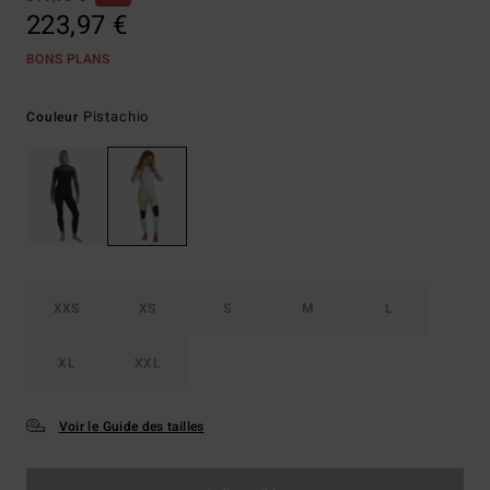
223,97 €
BONS PLANS
Pistachio
Couleur
XXS
XS
S
M
L
XL
XXL
Voir le Guide des tailles