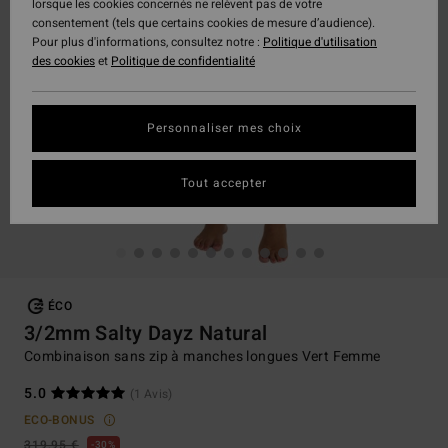
lorsque les cookies concernés ne relèvent pas de votre
consentement (tels que certains cookies de mesure d’audience).
Pour plus d'informations, consultez notre :
Politique d'utilisation
des cookies
et
Politique de confidentialité
Personnaliser mes choix
Tout accepter
ÉCO
3/2mm Salty Dayz Natural
Combinaison sans zip à manches longues Vert Femme
5.0
(1 Avis)
ECO-BONUS
319,95 €
30%