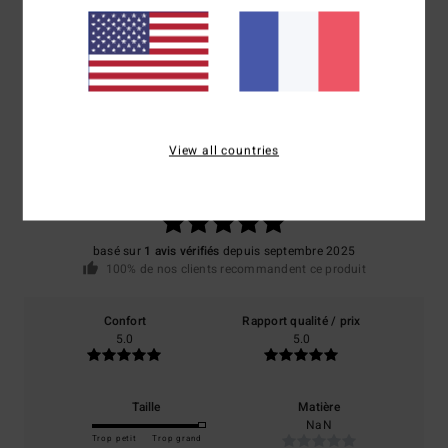
Avis clients
Note moyenne
View all countries
5.0
/5
basé sur
1 avis vérifiés
depuis septembre 2025
100% de nos clients recommandent ce produit
Confort
Rapport qualité / prix
5.0
5.0
Taille
Matière
NaN
Trop petit
Trop grand