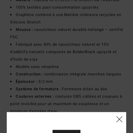
100% textiles post-consommation upcyclés
Graphène combiné à une Matière intérieure recyclée en
Silicone Stretch
Mousse :
caoutchouc naturel durable mélangé – certifié
FSC
Fabriqué avec 85% de caoutchouc naturel et 15%
d'additifs naturels composés de BolderBlack upcyclé et
d'huile de soja
Modèle sans néoprène
Construction :
combinaison intégrale manches longues
Épaisseur :
3/2 mm
Système de fermeture :
Fermeture éclair au dos
Coutures externes :
coutures GBS collées et cousues à
point invisible pour un maximum de souplesse et un
minimum d'entrées d'eau
Détail de la couture interne :
Bande néoprène Superflex
sur toutes les coutures internes