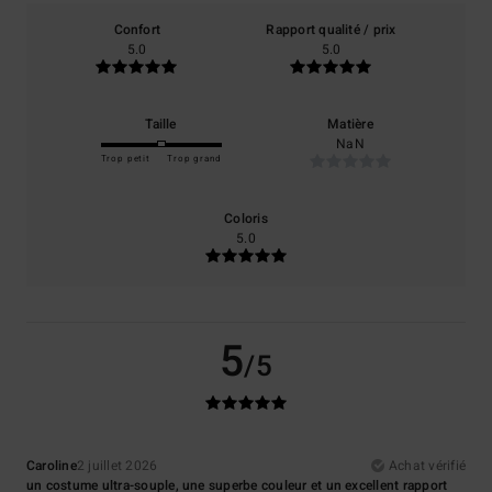
Confort
Rapport qualité / prix
5.0
5.0
Taille
Matière
NaN
Trop petit
Trop grand
Coloris
5.0
5
/5
Caroline
2 juillet 2026
Achat vérifié
un costume ultra-souple, une superbe couleur et un excellent rapport