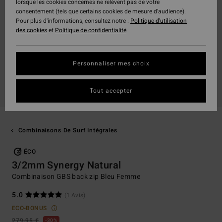
lorsque les cookies concernés ne relèvent pas de votre
consentement (tels que certains cookies de mesure d’audience).
Pour plus d'informations, consultez notre :
Politique d'utilisation
des cookies
et
Politique de confidentialité
Personnaliser mes choix
Tout accepter
Combinaisons De Surf Intégrales
ÉCO
3/2mm Synergy Natural
Combinaison GBS back zip Bleu Femme
5.0
(1 Avis)
ECO-BONUS
279,95 €
30%