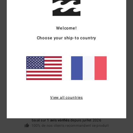
Composition
100% polychloroprène
Traçabilité du produit (Loi Agec)
Welcome!
Choose your ship-to country
Livraison & Retours
Avis clients
Note moyenne
5.0
View all countries
/5
basé sur
1 avis vérifiés
depuis juillet 2026
100% de nos clients recommandent ce produit