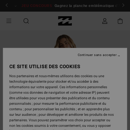
Passer
 membres
Se connecter / s'inscrire
JEU CONCOURS
Gagnez la planche emblématique d'Andy I
à
l'information
sur
le
produit
Continuer sans accepter
CE SITE UTILISE DES COOKIES
Nos partenaires et nous-mêmes utilisons des cookies ou une
technologie équivalente pour stocker et/ou accéder à des
informations sur votre appareil. Ces informations personnelles
(comme vos données de navigation et votre adresse IP) peuvent
être utilisées pour vous présenter des publications et du contenu
personnalisés ; pour mesurer la performance publicitaire et du
contenu ; pour personnaliser les publicités ; et en apprendre plus
sur leur audience ; pour développer et améliorer les produits de nos
partenaires. Vous pouvez paramétrer vos choix pour accepter ou
non les cookies soumis à votre consentement, ou vous y opposer