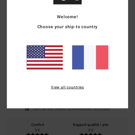
Welcome!
Livraison & Retours
Choose your ship-to country
Avis clients
Note moyenne
5.0
/5
View all countries
basé sur
1 avis vérifiés
depuis mars 2026
100% de nos clients recommandent ce produit
Confort
Rapport qualité / prix
5.0
5.0