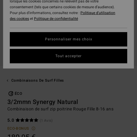
lorsque les cookies concernés ne relèvent pas de votre
consentement (tels que certains cookies de mesure d’audience).
Pour plus d'informations, consultez notre :
Politique d'utilisation
des cookies
et
Politique de confidentialité
Personnaliser mes choix
Tout accepter
Combinaisons De Surf Filles
ÉCO
3/2mmn Synergy Natural
Combinaison de surf zip poitrine Rouge Fille 8-16 ans
5.0
(1 Avis)
ECO-BONUS