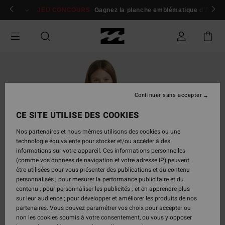
Passer
 membres
Se connecter / s'inscrire
JEU CONCOURS
Gagnez la planche emblématique d'Andy I
à
l'information
sur
le
produit
Continuer sans accepter
CE SITE UTILISE DES COOKIES
Nos partenaires et nous-mêmes utilisons des cookies ou une
technologie équivalente pour stocker et/ou accéder à des
informations sur votre appareil. Ces informations personnelles
(comme vos données de navigation et votre adresse IP) peuvent
être utilisées pour vous présenter des publications et du contenu
personnalisés ; pour mesurer la performance publicitaire et du
contenu ; pour personnaliser les publicités ; et en apprendre plus
sur leur audience ; pour développer et améliorer les produits de nos
partenaires. Vous pouvez paramétrer vos choix pour accepter ou
non les cookies soumis à votre consentement, ou vous y opposer