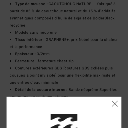
Type de mousse :
CAOUTCHOUC NATUREL - fabriqué à
partir de 85 % de caoutchouc naturel et de 15 % d’additifs
synthétiques composés d’huile de soja et de BolderBlack
recyclée
Modèle sans néoprène
Tissu intérieur :
GRAPHENE+, prix Nobel pour la chaleur
et la performance
Épaisseur :
3/2mm
Fermeture :
fermeture chest zip
Coutures extérieures GBS [coutures GBS collées puis
cousues à point invisible] pour une flexibilité maximale et
une entrée d’eau minimale
Détail de la couture interne :
Bande néoprène Superflex
sur toutes les coutures internes
Composition
[Matière principale] 87% polyester recyclé,
13% élasthanne recyclé
Traçabilité du produit (Loi Agec)