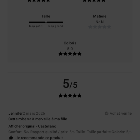
Taille
Matière
NaN
Trop petit
Trop grand
Coloris
5.0
5
/5
Jennifer
2 mars 2026
Achat vérifié
Cette robe va à merveille à ma fille
Afficher original - Castellano
Confort
: 5
Rapport qualité / prix
: 5
Taille
: Taille parfaite
Coloris
: 5
/5
/5
/5
Je recommande ce produit