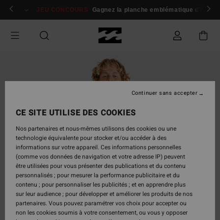
Passer
 membres
Se connecter / s'inscrire
JEU CONCOURS
Gagnez la planche emblématique d'Andy I
à
l'information
sur
le
produit
Continuer sans accepter
CE SITE UTILISE DES COOKIES
Nos partenaires et nous-mêmes utilisons des cookies ou une
technologie équivalente pour stocker et/ou accéder à des
informations sur votre appareil. Ces informations personnelles
(comme vos données de navigation et votre adresse IP) peuvent
être utilisées pour vous présenter des publications et du contenu
personnalisés ; pour mesurer la performance publicitaire et du
contenu ; pour personnaliser les publicités ; et en apprendre plus
sur leur audience ; pour développer et améliorer les produits de nos
partenaires. Vous pouvez paramétrer vos choix pour accepter ou
non les cookies soumis à votre consentement, ou vous y opposer