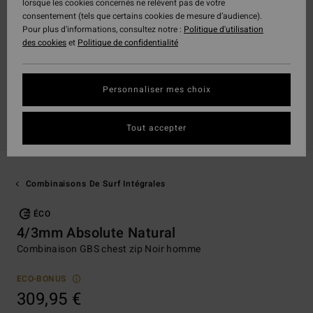
lorsque les cookies concernés ne relèvent pas de votre
consentement (tels que certains cookies de mesure d’audience).
Pour plus d'informations, consultez notre :
Politique d'utilisation
des cookies
et
Politique de confidentialité
Personnaliser mes choix
Tout accepter
Combinaisons De Surf Intégrales
ÉCO
4/3mm Absolute Natural
Combinaison GBS chest zip Noir homme
ECO-BONUS
309,95 €