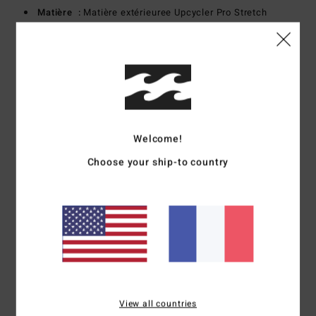
Matière :
Matière extérieuree Upcycler Pro Stretch
Textiles post consommation 100% upcyclés
Graphène combiné à une Matière intérieure recyclée en
Silicone Stretch
Type de mousse :
Mousse certifiée FSC avec mélange
de caoutchouc naturel provenant de sources durables
Conçu à partir de 85% de caoutchouc naturel et de 15%
d'additifs synthétiques composés de BolderBlack® recyclé
Welcome!
et d'huile de soja.
Choose your ship-to country
Modèle sans néoprène
Construction :
combinaison intégrale manches longues
Épaisseur :
4/3 mm
Système d'entrée :
ouverture Chest Zip
Caractéristiques des coutures externes :
Coutures GBS
(cousues collées) pour limiter les entrées d'eau et offrir
plus de flexibilité
Détail de la couture interne :
Bande néoprène Superflex
View all countries
sur toutes les coutures internes