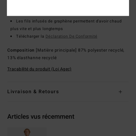
Doublure :
Jersey et doublure Recycler 100% recyclés,
fabriqués à partir de bouteilles en plastique recyclées
Les fils infusés de graphène permettent d'avoir chaud
plus vite et plus longtemps
Télécharger la
Déclaration De Conformité
Composition
[Matière principale] 87% polyester recyclé,
13% élasthanne recyclé
Traçabilité du produit (Loi Agec)
Livraison & Retours
Articles vus récemment