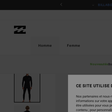
Passer
ciper
BILLAB
à
l'information
sur
le
produit
Homme
Femme
Nouveautés
Bo
CE SITE UTILISE
Nos partenaires et nous-
informations sur votre a
être utilisées pour vous 
contenu ; pour personnalis