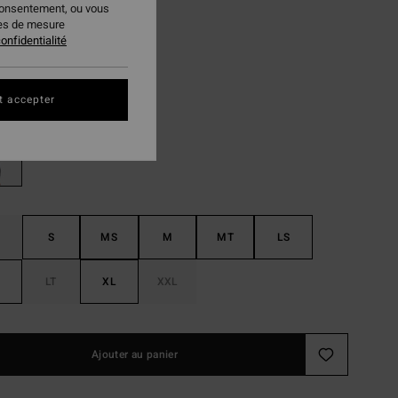
consentement, ou vous
,96 €
ies de mesure
onfidentialité
PLANS
Black
ur
t accepter
S
MS
M
MT
LS
LT
XL
XXL
Ajouter au panier