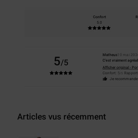
Confort
R
5.0
Matheus
10 mai 202
5
/5
C'est vraiment agréab
Afficher original - Po
Confort
: 5
Rapport 
/5
Je recommande 
Articles vus récemment