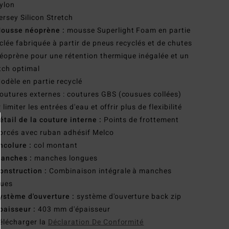
ylon
ersey Silicon Stretch
ousse néoprène :
mousse Superlight Foam en partie
clée fabriquée à partir de pneus recyclés et de chutes
éoprène pour une rétention thermique inégalée et un
tch optimal
odèle en partie recyclé
outures externes : coutures GBS (cousues collées)
 limiter les entrées d'eau et offrir plus de flexibilité
étail de la couture interne :
Points de frottement
orcés avec ruban adhésif Melco
ncolure :
col montant
anches :
manches longues
onstruction :
Combinaison intégrale à manches
gues
ystème d'ouverture :
système d'ouverture back zip
paisseur :
403 mm d'épaisseur
élécharger la
Déclaration De Conformité