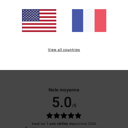
Comp
Traçab
Livr
View all countries
Note moyenne
5.0
/5
basé sur
1 avis vérifiés
depuis mai 2026