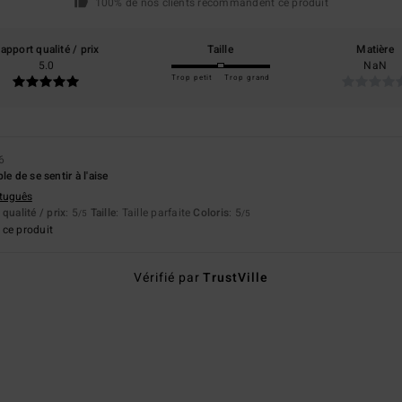
100% de nos clients recommandent ce produit
apport qualité / prix
Taille
Matière
5.0
NaN
Trop petit
Trop grand
6
le de se sentir à l'aise
rtuguês
qualité / prix
: 5
Taille
: Taille parfaite
Coloris
: 5
/5
/5
ce produit
Vérifié par
TrustVille