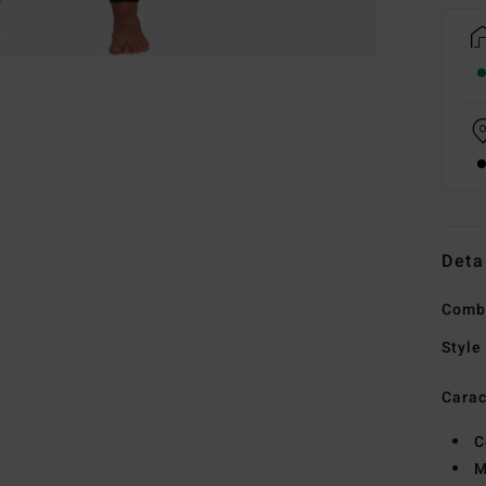
Deta
Combi
Style
Carac
C
M