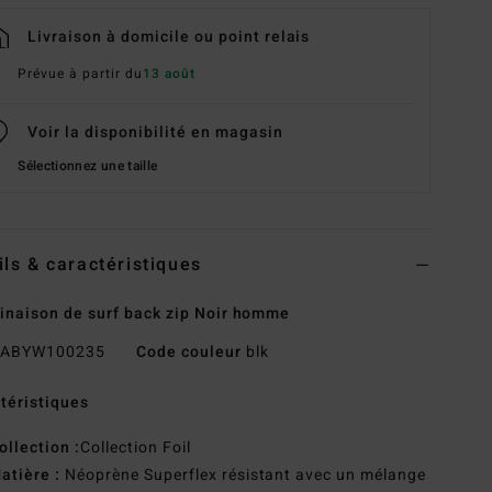
Livraison à domicile ou point relais
Prévue à partir du
13 août
Voir la disponibilité en magasin
Sélectionnez une taille
ils & caractéristiques
naison de surf back zip Noir homme
ABYW100235
Code couleur
blk
téristiques
ollection :
Collection Foil
atière :
Néoprène Superflex résistant avec un mélange