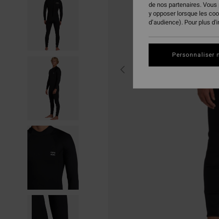
de nos partenaires. Vous
y opposer lorsque les co
d’audience). Pour plus d'
Personnaliser 