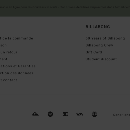
 valable en ligne pour les nouveaux inscrits - Conditions détaillées disponibles dans l'email de
BILLABONG
ut de la commande
50 Years of Billabong
ison
Billabong Crew
 un retour
Gift Card
ment
Student discount
ations et Garanties
ection des données
t contact
Conditions 