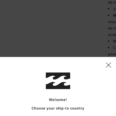
de n
J
M
recy
de n
stre
M
C
pour
D
renf
E
M
C
lon
Welcome!
S
É
Choose your ship-to country
T