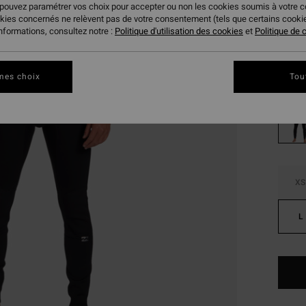
 pouvez paramétrer vos choix pour accepter ou non les cookies soumis à votre 
191
okies concernés ne relèvent pas de votre consentement (tels que certains cook
informations, consultez notre :
Politique d'utilisation des cookies
et
Politique de c
BONS 
Coule
mes choix
Tou
XS
L