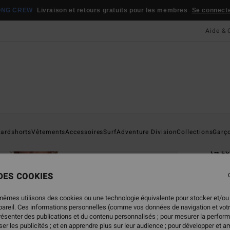
ONG CREW
Livraison et retours gratuits pour les membres
Se connecter
Aide & 
Page D'a
ardshorts
Vêtements
Accessoires
Surf
Adventure Division
Collections
Garç
Combi
ÉC
4/
 DES COOKIES
Combi
mêmes utilisons des cookies ou une technologie équivalente pour stocker et/ou
5.0
ppareil. Ces informations personnelles (comme vos données de navigation et vot
ECO-B
présenter des publications et du contenu personnalisés ; pour mesurer la perform
er les publicités ; et en apprendre plus sur leur audience ; pour développer et am
239,9