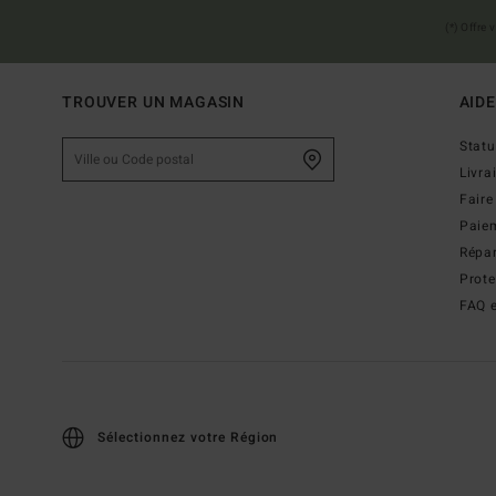
(*) Offre
TROUVER UN MAGASIN
AIDE
Stat
Livra
Faire
Paie
Répar
Prot
FAQ e
Sélectionnez votre Région