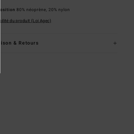
osition
80% néoprène, 20% nylon
ilité du produit (Loi Agec)
aison & Retours