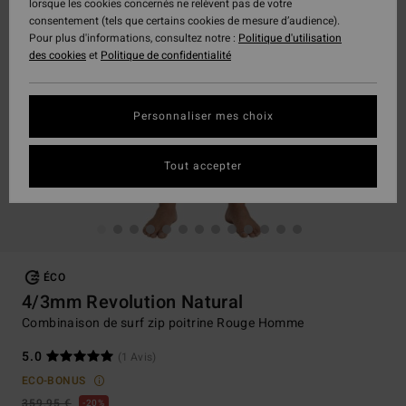
lorsque les cookies concernés ne relèvent pas de votre
consentement (tels que certains cookies de mesure d’audience).
Pour plus d'informations, consultez notre :
Politique d'utilisation
des cookies
et
Politique de confidentialité
Personnaliser mes choix
Tout accepter
ÉCO
4/3mm Revolution Natural
Combinaison de surf zip poitrine Rouge Homme
5.0
(1 Avis)
ECO-BONUS
359,95 €
20%