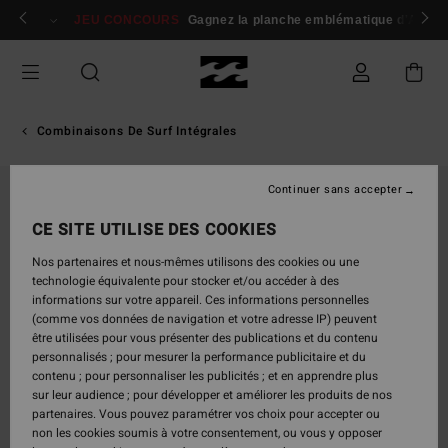
Passer
 membres
Se connecter / s'inscrire
JEU CONCOURS
Gagnez la planche emblématique d'Andy I
à
l'information
sur
le
produit
Combinaisons De Surf Intégrales
Continuer sans accepter
CE SITE UTILISE DES COOKIES
Nos partenaires et nous-mêmes utilisons des cookies ou une
technologie équivalente pour stocker et/ou accéder à des
informations sur votre appareil. Ces informations personnelles
(comme vos données de navigation et votre adresse IP) peuvent
être utilisées pour vous présenter des publications et du contenu
personnalisés ; pour mesurer la performance publicitaire et du
contenu ; pour personnaliser les publicités ; et en apprendre plus
sur leur audience ; pour développer et améliorer les produits de nos
partenaires. Vous pouvez paramétrer vos choix pour accepter ou
non les cookies soumis à votre consentement, ou vous y opposer