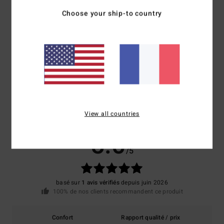
Traçabilité du produit (Loi Agec)
Choose your ship-to country
Livraison & Retours
Avis clients
View all countries
Note moyenne
5.0
/5
basé sur
1 avis vérifiés
depuis juin 2026
100% de nos clients recommandent ce produit
Confort
Rapport qualité / prix