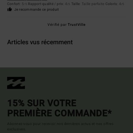
Confort
: 5
Rapport qualité / prix
: 4
Taille
: Taille parfaite
Coloris
: 4
/5
/5
/5
Je recommande ce produit
Vérifié par
TrustVille
Articles vus récemment
15% SUR VOTRE
PREMIÈRE COMMANDE*
Abonnez-vous pour recevoir nos dernières actus et nos offres
exclusives.