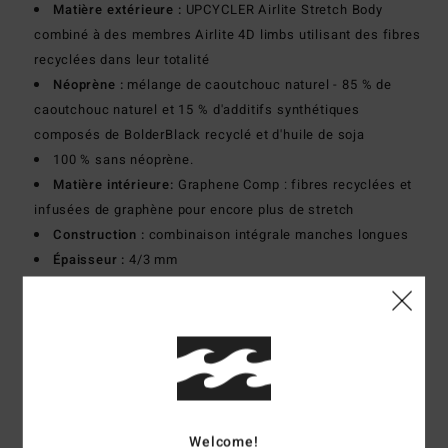
Matière extérieure :
UPCYCLER Airlite Stretch Body
combiné à des membres Airlite 4D limbs utilisant des fibres
recyclées dans leur totalité
Néoprène :
mélange de caoutchouc naturel - 85 % de
caoutchouc naturel et 15 % d'additifs synthétiques
composés de BolderBlack recyclé et d'huile de soja
100 % sans néoprène.
Matière intérieure:
Graphene Comp : fibres recyclées et
infusées de graphène pour encore plus de stretch
Construction :
combinaison intégrale manches longues
Épaisseur :
4/3 mm
Système d'ouverture :
Zip au niveau de la poitrine
Coutures externes :
coutures GBS collées puis cousues
à point invisible
Détail de la couture interne :
Bande Superflex appliquée à
la machine
Composition
100% Polychloroprène
Welcome!