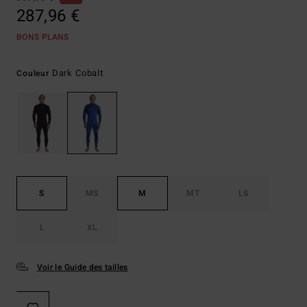
287,96 €
BONS PLANS
Dark Cobalt
Couleur
S
MS
M
MT
LS
L
XL
Voir le Guide des tailles