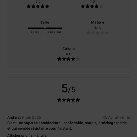
5.0
4.0
Taille
Matière
NaN
Trop petit
Trop grand
Coloris
4.0
5
/5
Anders
29 juin 2026
Achat vérifié
C'est une superbe combinaison : confortable, souple, à séchage rapide
et qui semble résistante pour l'instant.
Afficher original - English