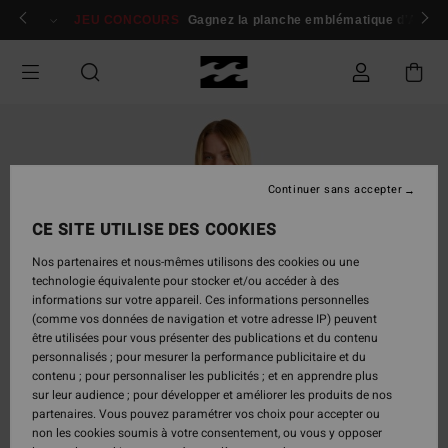
Passer
 membres
Se connecter / s'inscrire
JEU CONCOURS
Gagnez la planche emblématique d'Andy I
à
l'information
sur
le
produit
Continuer sans accepter
CE SITE UTILISE DES COOKIES
Nos partenaires et nous-mêmes utilisons des cookies ou une
technologie équivalente pour stocker et/ou accéder à des
informations sur votre appareil. Ces informations personnelles
(comme vos données de navigation et votre adresse IP) peuvent
être utilisées pour vous présenter des publications et du contenu
personnalisés ; pour mesurer la performance publicitaire et du
contenu ; pour personnaliser les publicités ; et en apprendre plus
sur leur audience ; pour développer et améliorer les produits de nos
partenaires. Vous pouvez paramétrer vos choix pour accepter ou
non les cookies soumis à votre consentement, ou vous y opposer