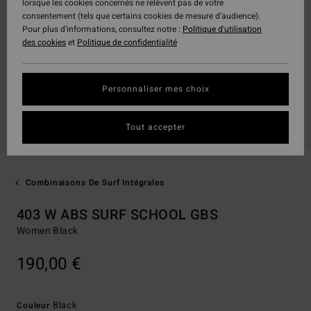
lorsque les cookies concernés ne relèvent pas de votre
consentement (tels que certains cookies de mesure d’audience).
Pour plus d'informations, consultez notre :
Politique d'utilisation
des cookies
et
Politique de confidentialité
Personnaliser mes choix
Tout accepter
Combinaisons De Surf Intégrales
403 W ABS SURF SCHOOL GBS
Women Black
190,00 €
Black
Couleur