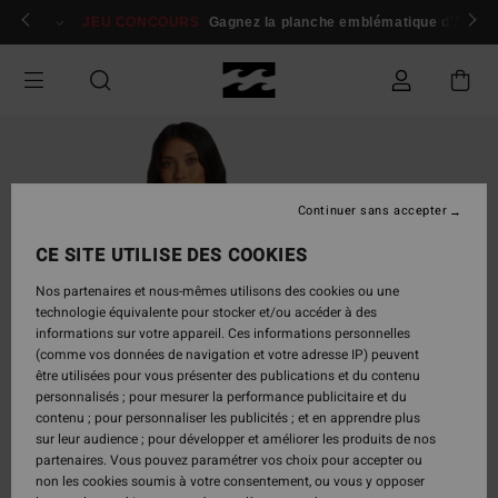
Passer
 membres
Se connecter / s'inscrire
JEU CONCOURS
Gagnez la planche emblématique d'Andy I
à
l'information
sur
le
produit
Continuer sans accepter
CE SITE UTILISE DES COOKIES
Nos partenaires et nous-mêmes utilisons des cookies ou une
technologie équivalente pour stocker et/ou accéder à des
informations sur votre appareil. Ces informations personnelles
(comme vos données de navigation et votre adresse IP) peuvent
être utilisées pour vous présenter des publications et du contenu
personnalisés ; pour mesurer la performance publicitaire et du
contenu ; pour personnaliser les publicités ; et en apprendre plus
sur leur audience ; pour développer et améliorer les produits de nos
partenaires. Vous pouvez paramétrer vos choix pour accepter ou
non les cookies soumis à votre consentement, ou vous y opposer