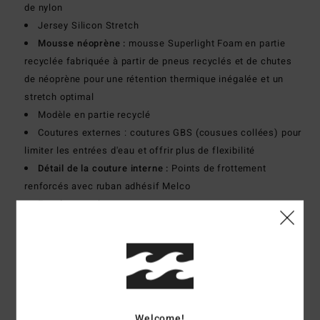
de nylon
Jersey Silicon Stretch
Mousse néoprène :
mousse Superlight Foam en partie
recyclée fabriquée à partir de pneus recyclés et de chutes
de néoprène pour une rétention thermique inégalée et un
stretch optimal
Modèle en partie recyclé
Coutures externes : coutures GBS (cousues collées) pour
limiter les entrées d'eau et offrir plus de flexibilité
Détail de la couture interne :
Points de frottement
renforcés avec ruban adhésif Melco
Encolure :
col montant
Manches :
manches longues
Construction :
Combinaison intégrale à manches longues
Système d'ouverture :
système d'ouverture back zip
Épaisseur :
504 mm
Télécharger la
Déclaration De Conformité
Welcome!