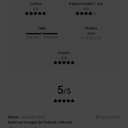
Confort
Rapport qualité / prix
5.0
4.0
Taille
Matière
NaN
Trop petit
Trop grand
Coloris
5.0
5
/5
Selina
6 novembre 2025
Achat vérifié
Surfer sur la vague de l'Eisbach à Munich