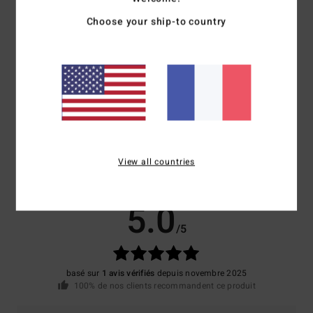
Composition
80% néoprène, 20% nylon
Choose your ship-to country
Traçabilité du produit (Loi Agec)
Livraison & Retours
Avis clients
View all countries
Note moyenne
5.0
/5
basé sur
1 avis vérifiés
depuis novembre 2025
100% de nos clients recommandent ce produit