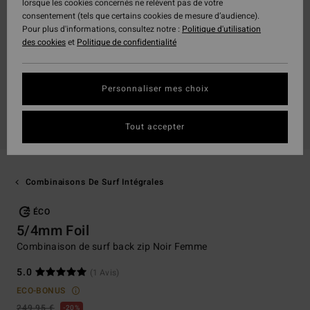
lorsque les cookies concernés ne relèvent pas de votre
consentement (tels que certains cookies de mesure d’audience).
Pour plus d'informations, consultez notre :
Politique d'utilisation
des cookies
et
Politique de confidentialité
Personnaliser mes choix
Tout accepter
Combinaisons De Surf Intégrales
ÉCO
5/4mm Foil
Combinaison de surf back zip Noir Femme
5.0
(1 Avis)
ECO-BONUS
249,95 €
20%