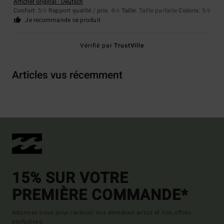
Afficher original - Deutsch
Confort
: 5
Rapport qualité / prix
: 4
Taille
: Taille parfaite
Coloris
: 5
/5
/5
/5
Je recommande ce produit
Vérifié par
TrustVille
Articles vus récemment
15% SUR VOTRE
PREMIÈRE COMMANDE*
Abonnez-vous pour recevoir nos dernières actus et nos offres
exclusives.