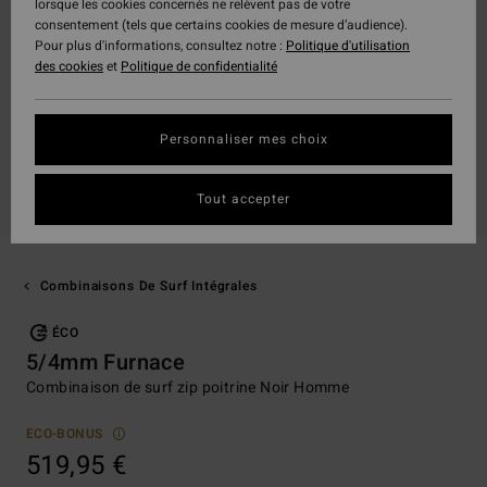
lorsque les cookies concernés ne relèvent pas de votre
consentement (tels que certains cookies de mesure d’audience).
Pour plus d'informations, consultez notre :
Politique d'utilisation
des cookies
et
Politique de confidentialité
Personnaliser mes choix
Tout accepter
Combinaisons De Surf Intégrales
ÉCO
5/4mm Furnace
Combinaison de surf zip poitrine Noir Homme
ECO-BONUS
519,95 €