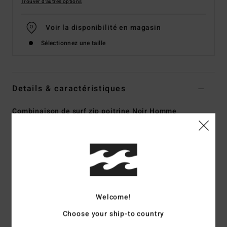
Trouver d'autres options
Voir la disponibilité en magasin
Sélectionnez une taille
Details & caractéristiques
Combinaison de surf zip poitrine Noir Homme
Style
ABYW100188
Code couleur
blk
Caractéristiques
Matière :
nylon recyclé et élasthanne
Matière interne en Graphene Comp
Welcome!
Mousse néoprène : mousse Smart Foam légère et stretch
fabriquée à partir de pneus recyclés et de chutes de
Choose your ship-to country
néoprène pour une rétention thermique inégalée