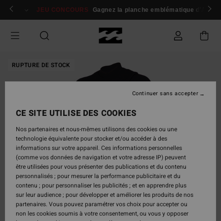
Passer
 membres
Se connecter / s'inscrire
JEU CONCOURS
Gagnez la planche emblématique d'Andy I
à
l'information
sur
le
produit
RUPTURE DE STOCK
Continuer sans accepter
CE SITE UTILISE DES COOKIES
Nos partenaires et nous-mêmes utilisons des cookies ou une
technologie équivalente pour stocker et/ou accéder à des
informations sur votre appareil. Ces informations personnelles
(comme vos données de navigation et votre adresse IP) peuvent
être utilisées pour vous présenter des publications et du contenu
personnalisés ; pour mesurer la performance publicitaire et du
contenu ; pour personnaliser les publicités ; et en apprendre plus
sur leur audience ; pour développer et améliorer les produits de nos
partenaires. Vous pouvez paramétrer vos choix pour accepter ou
non les cookies soumis à votre consentement, ou vous y opposer