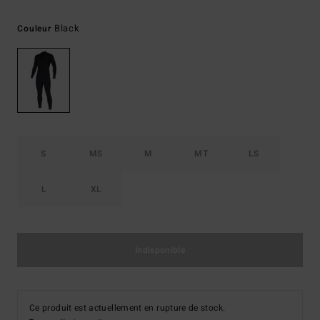
Black
Couleur
S
MS
M
MT
LS
L
XL
Indisponible
Ce produit est actuellement en rupture de stock.